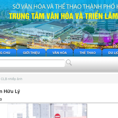
G CHỦ
GIỚI THIỆU
VĂN HÓA
THỂ THAO
DU LỊ
 CLB nhiếp ảnh
ễn Hữu Lý
23