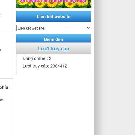
.
Liên kết website
Điểm đến
Lượt truy cập
a
Đang online : 3
Lượt truy cập: 2384412
phía
hể