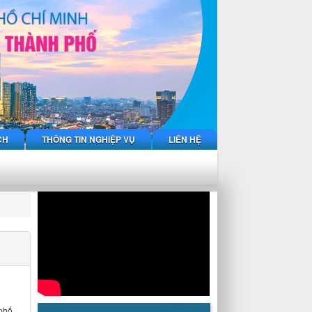
CH
THÔNG TIN NGHIỆP VỤ
LIÊN HỆ
 phố