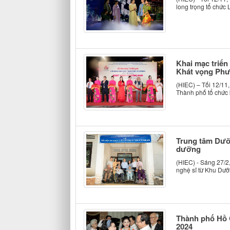
long trọng tổ chức
Khai mạc triển
Khát vọng Ph
(HIEC) – Tối 12/11
Thành phố tổ chức 
Trung tâm Dưỡn
dưỡng
(HIEC) - Sáng 27/2
nghệ sĩ từ Khu Dưỡn
Thành phố Hồ C
2024