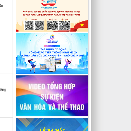
ức
Bông