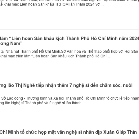
 Lễ khai mạc Liên hoan Sân khấu TP.HCM lần I năm 2024 với ...
 lãm “Liên hoan Sân khấu kịch Thành Phố Hồ Chí Minh năm 2024
ương Nam”
, tại Nhà hát Thành phố Hồ Chí Minh,Sở Văn hóa và Thể thao phối hợp với Hội Sân
khai mạc triển lãm “Liên hoan Sân khấu kịch Thành phố Hồ Chí ...
g lão Thị Nghè tiếp nhận thêm 7 nghệ sĩ đến chăm sóc, nuôi
, Sở Lao động - Thương binh và Xã hội Thành phố Hồ Chí Minh tổ chức lễ tiếp nhận
g lão Nghệ sĩ Thành phố và 2 nghệ sĩ lão thành ...
hí Minh tổ chức họp mặt văn nghệ sĩ nhân dịp Xuân Giáp Thìn