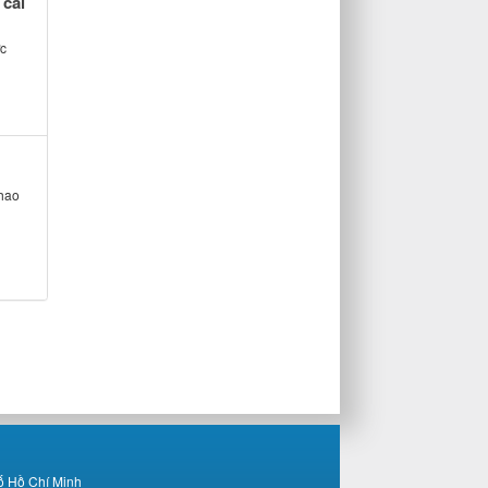
 cải
c
thao
ố Hồ Chí Minh