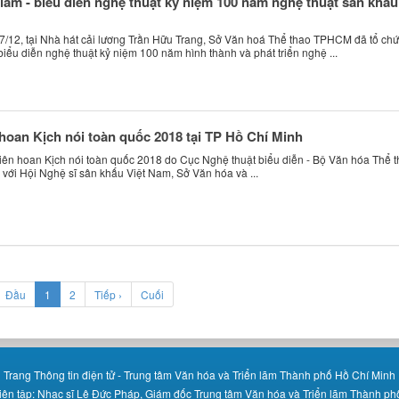
 lãm - biểu diễn nghệ thuật kỷ niệm 100 năm nghệ thuật sân khấu
17/12, tại Nhà hát cải lương Trần Hữu Trang, Sở Văn hoá Thể thao TPHCM đã tổ chứ
biểu diễn nghệ thuật kỷ niệm 100 năm hình thành và phát triển nghệ ...
hoan Kịch nói toàn quốc 2018 tại TP Hồ Chí Minh
 Liên hoan Kịch nói toàn quốc 2018 do Cục Nghệ thuật biểu diễn - Bộ Văn hóa Thể 
 với Hội Nghệ sĩ sân khấu Việt Nam, Sở Văn hóa và ...
(current)
Đầu
1
2
Tiếp ›
Cuối
Trang Thông tin điện tử - Trung tâm Văn hóa và Triển lãm Thành phố Hồ Chí Minh
iên tập: Nhạc sĩ Lê Đức Pháp, Giám đốc Trung tâm Văn hóa và Triển lãm Thành ph