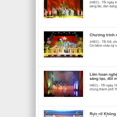
(HIEC) - Tối ngày 4
sáng tác, dàn dựng 
Chương trình 
(HIEC) - Tối 5/6, c
Chí Minh nhân kỷ n
Liên hoan nghệ
sáng tạo, đổi m
HIEC) - Tối ngày 1
chúng thành phố Thủ
Rực rỡ Không g