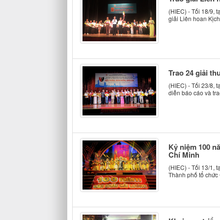
(HIEC) - Tối 18/9,
giải Liên hoan Kịc
Trao 24 giải t
(HIEC) - Tối 23/8, 
diễn báo cáo và tra
Kỷ niệm 100 nă
Chí Minh
(HIEC) - Tối 13/1,
Thành phố tổ chức C