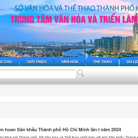
G CHỦ
GIỚI THIỆU
VĂN HÓA
THỂ THAO
DU LỊ
ên hoan Sân khấu Thành phố Hồ Chí Minh lần I năm 2024
, tại Nhà hát Thành phố, Sở Văn hóa và Thể thao phối hợp với Hội Sân khấu Thành