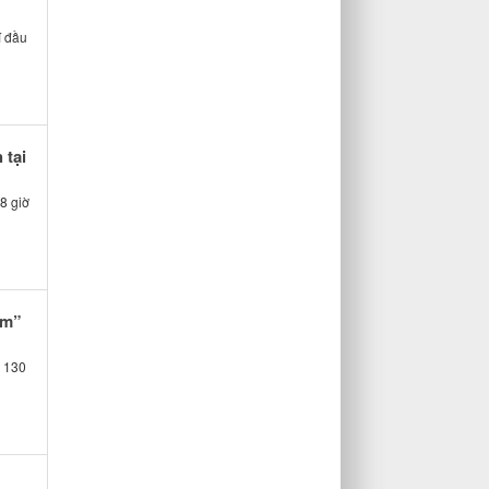
í đầu
 tại
8 giờ
am”
m 130