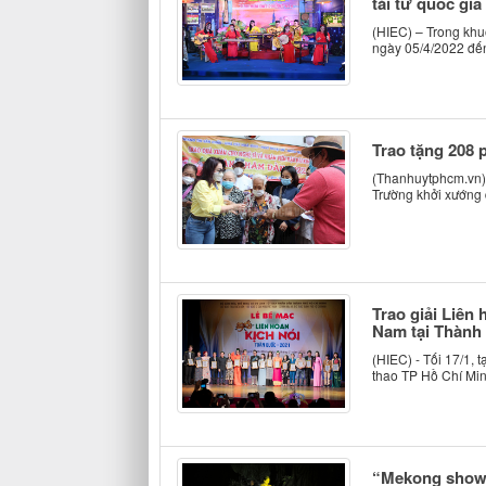
tài tử quốc gia
(HIEC) – Trong khuô
ngày 05/4/2022 đến
Trao tặng 208 
(Thanhuytphcm.vn) 
Trường khởi xướng 
Trao giải Liên 
Nam tại Thành
(HIEC) - Tối 17/1, 
thao TP Hồ Chí Minh
“Mekong show” 