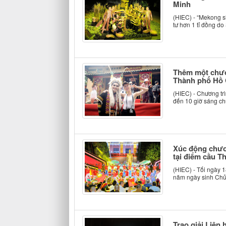
Minh
(HIEC) - “Mekong sh
tư hơn 1 tỉ đồng d
Thêm một chươn
Thành phố Hồ 
(HIEC) - Chương trì
đến 10 giờ sáng chủ 
Xúc động chươn
tại điểm cầu T
(HIEC) - Tối ngày 1
năm ngày sinh Chủ t
Trao giải Liên