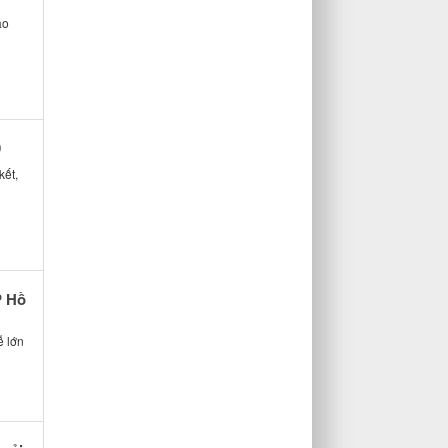
ao
9
kết,
P Hồ
ễ lớn