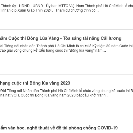
, Thành ủy - HĐND - UBND - Ủy ban MTTQ Việt Nam Thành phố Hồ Chí Minh tổ ch
ĩ nhân dịp Xuân Giáp Thìn 2024. Tham dự chương trình có ...
năm Cuộc thi Bông Lúa Vàng - Tỏa sáng tài năng Cải lương
 Đài Tiếng nói nhân dân Thành phố Hồ Chí Minh tổ chức lễ Kỷ niệm 30 năm Cuộc thi
rao giải vòng chung kết xếp hạng cuộc thi "Bông lúa vàng" năm ...
hạng cuộc thi Bông lúa vàng 2023
, Đài Tiếng nói Nhân dân Thành phố Hồ Chí Minh tổ chức vòng chung kết cuộc thi 
Nhà hát VOH. Cuộc thi Bông lúa vàng năm 2023 bắt đầu khởi tranh ...
phẩm văn học, nghệ thuật về đề tài phòng chống COVID-19