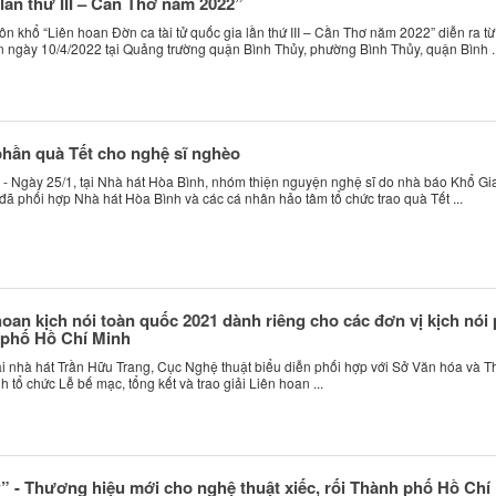
 lần thứ III – Cần Thơ năm 2022”
n khổ “Liên hoan Đờn ca tài tử quốc gia lần thứ III – Cần Thơ năm 2022” diễn ra từ
 ngày 10/4/2022 tại Quảng trường quận Bình Thủy, phường Bình Thủy, quận Bình ..
phần quà Tết cho nghệ sĩ nghèo
- Ngày 25/1, tại Nhà hát Hòa Bình, nhóm thiện nguyện nghệ sĩ do nhà báo Khổ Gi
đã phối hợp Nhà hát Hòa Bình và các cá nhân hảo tâm tổ chức trao quà Tết ...
hoan kịch nói toàn quốc 2021 dành riêng cho các đơn vị kịch nói 
 phố Hồ Chí Minh
tại nhà hát Trần Hữu Trang, Cục Nghệ thuật biểu diễn phối hợp với Sở Văn hóa và T
 tổ chức Lễ bế mạc, tổng kết và trao giải Liên hoan ...
- Thương hiệu mới cho nghệ thuật xiếc, rối Thành phố Hồ Chí