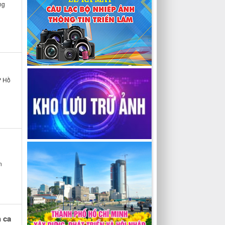
ng
P Hồ
n
 ca