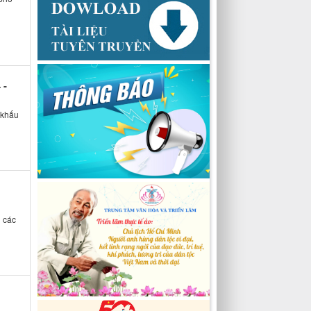
 -
 khấu
 các