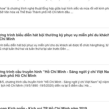
ow” là chương trình nghệ thuật tổng hợp giữa loại hình xiếc và múa rối với kinh ph
o Sở Văn hóa và Thể thao Thành phố Hồ Chí Minh đầu ...
g trình biểu diễn hát bội thường kỳ phục vụ miễn phí du khách
Chí Minh
nh biểu diễn hát bội phục vụ miễn phí cho du khách sẽ được tổ chức hàngtháng, từ 
nhật tuần thứ hai và tuần thứ tư tại sân trước Đền ...
g trình cầu truyền hình “Hồ Chí Minh - Sáng ngời ý chí Việt N
hành phố Hồ Chí Minh
8/5, chương trình cầu truyền hình “Hồ Chí Minh - Sáng ngời ý chí Việt Nam” kỷ niệ
ịch Hồ Chí Minh (19/5/1890 -19/5/2020) diễn ra tại 5 điểm cầu: Hà ...
 hoan Kịch ngắn - Kịch vui TP Hồ Chí Minh năm 2019