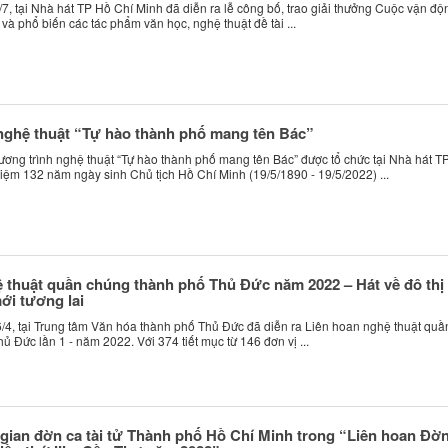
/7, tại Nhà hát TP Hồ Chí Minh đã diễn ra lễ công bố, trao giải thưởng Cuộc vận độ
và phổ biến các tác phẩm văn học, nghệ thuật đề tài ...
nghệ thuật “Tự hào thành phố mang tên Bác”
hương trình nghệ thuật “Tự hào thành phố mang tên Bác” được tổ chức tại Nhà hát T
iệm 132 năm ngày sinh Chủ tịch Hồ Chí Minh (19/5/1890 - 19/5/2022) ...
 thuật quần chúng thành phố Thủ Đức năm 2022 – Hát về đô thị
ới tương lai
6/4, tại Trung tâm Văn hóa thành phố Thủ Đức đã diễn ra Liên hoan nghệ thuật quầ
 Đức lần 1 - năm 2022. Với 374 tiết mục từ 146 đơn vị ...
ian đờn ca tài tử Thành phố Hồ Chí Minh trong “Liên hoan Đờn