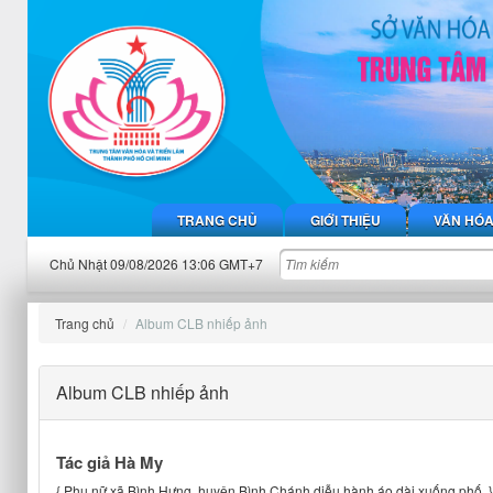
TRANG CHỦ
GIỚI THIỆU
VĂN HÓ
Chủ Nhật 09/08/2026 13:06 GMT+7
Trang chủ
Album CLB nhiếp ảnh
Album CLB nhiếp ảnh
Tác giả Hà My
{ Phụ nữ xã Bình Hưng, huyện Bình Chánh diễu hành áo dài xuống phố. }