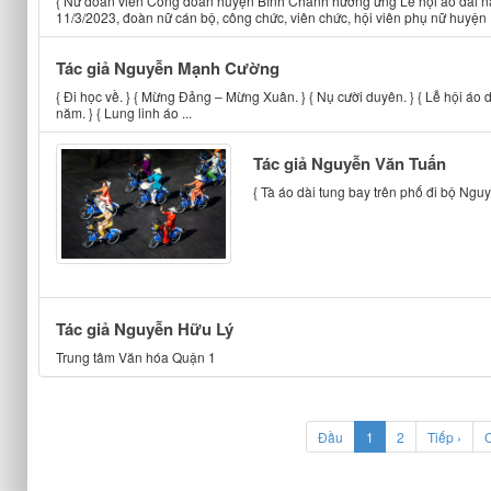
{ Nữ đoàn viên Công đoàn huyện Bình Chánh hưởng ứng Lễ hội áo dài năm 
11/3/2023, đoàn nữ cán bộ, công chức, viên chức, hội viên phụ nữ huyện .
Tác giả Nguyễn Mạnh Cường
{ Đi học về. } { Mừng Đảng – Mừng Xuân. } { Nụ cười duyên. } { Lễ hội áo d
năm. } { Lung linh áo ...
Tác giả Nguyễn Văn Tuấn
{ Tà áo dài tung bay trên phố đi bộ Ngu
Tác giả Nguyễn Hữu Lý
Trung tâm Văn hóa Quận 1
(current)
Đầu
1
2
Tiếp ›