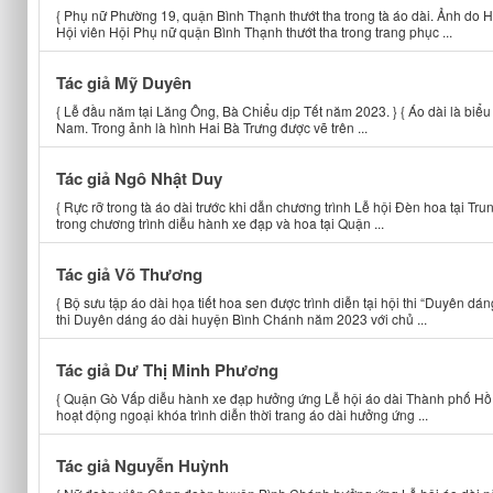
{ Phụ nữ Phường 19, quận Bình Thạnh thướt tha trong tà áo dài. Ảnh do
Hội viên Hội Phụ nữ quận Bình Thạnh thướt tha trong trang phục ...
Tác giả Mỹ Duyên
{ Lễ đầu năm tại Lăng Ông, Bà Chiểu dịp Tết năm 2023. } { Áo dài là biểu
Nam. Trong ảnh là hình Hai Bà Trưng được vẽ trên ...
Tác giả Ngô Nhật Duy
{ Rực rỡ trong tà áo dài trước khi dẫn chương trình Lễ hội Đèn hoa tại Tr
trong chương trình diễu hành xe đạp và hoa tại Quận ...
Tác giả Võ Thương
{ Bộ sưu tập áo dài họa tiết hoa sen được trình diễn tại hội thi “Duyên d
thi Duyên dáng áo dài huyện Bình Chánh năm 2023 với chủ ...
Tác giả Dư Thị Minh Phương
{ Quận Gò Vấp diễu hành xe đạp hưởng ứng Lễ hội áo dài Thành phố Hồ C
hoạt động ngoại khóa trình diễn thời trang áo dài hưởng ứng ...
Tác giả Nguyễn Huỳnh