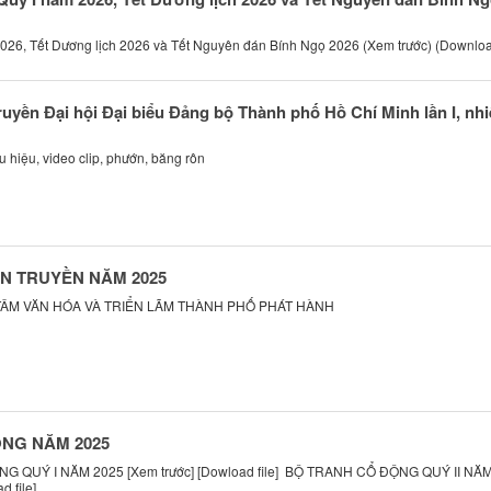
026, Tết Dương lịch 2026 và Tết Nguyên đán Bính Ngọ 2026 (Xem trước) (Downloa
 truyền Đại hội Đại biểu Đảng bộ Thành phố Hồ Chí Minh lần I, nh
 hiệu, video clip, phướn, băng rôn
ÊN TRUYỀN NĂM 2025
TÂM VĂN HÓA VÀ TRIỂN LÃM THÀNH PHỐ PHÁT HÀNH
NG NĂM 2025
 QUÝ I NĂM 2025 [Xem trước] [Dowload file] BỘ TRANH CỔ ĐỘNG QUÝ II NĂ
d file]