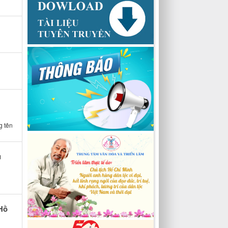
g tên
ủ
Hồ