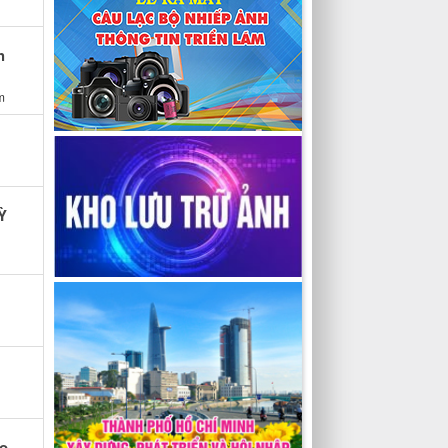
h
m
Ỳ
gọ