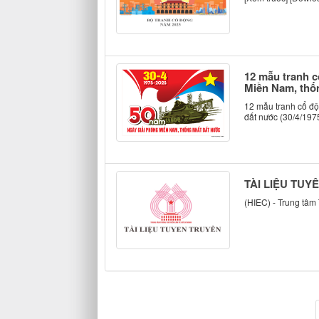
12 mẫu tranh c
Miền Nam, thốn
12 mẫu tranh cổ độ
đất nước (30/4/1975
TÀI LIỆU TUY
(HIEC) - Trung tâm