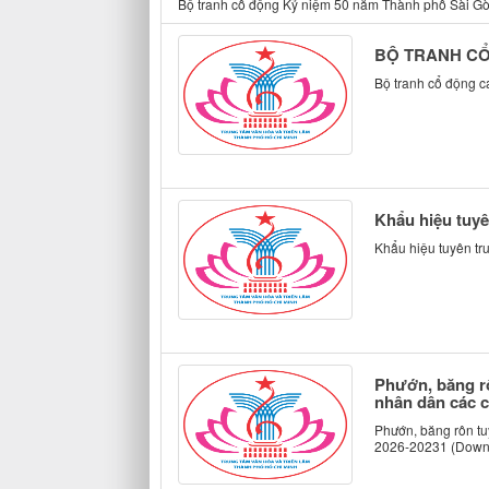
Bộ tranh cổ động Kỷ niệm 50 năm Thành phố Sài Gòn 
BỘ TRANH CỔ 
Bộ tranh cổ động c
Khẩu hiệu tuyê
Khẩu hiệu tuyên tr
Phướn, băng rô
nhân dân các c
Phướn, băng rôn tu
2026-20231 (Downlo