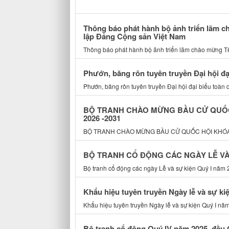
Thông báo phát hành bộ ảnh triển lãm 
lập Đảng Cộng sản Việt Nam
Thông báo phát hành bộ ảnh triển lãm chào mừng 
Phướn, băng rôn tuyên truyền Đại hội đạ
Phướn, băng rôn tuyên truyền Đại hội đại biểu toàn 
BỘ TRANH CHÀO MỪNG BẦU CỬ QUỐC 
2026 -2031
BỘ TRANH CHÀO MỪNG BẦU CỬ QUỐC HỘI KHÓA X
BỘ TRANH CỔ ĐỘNG CÁC NGÀY LỄ VÀ 
Bộ tranh cổ động các ngày Lễ và sự kiện Quý I năm 2
Khẩu hiệu tuyên truyền Ngày lễ và sự ki
Khẩu hiệu tuyên truyền Ngày lễ và sự kiện Quý I nă
Bộ tranh cổ động Quý IV năm 2025, đầu 