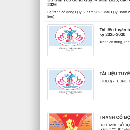
2026
Bộ tranh cổ đọng Quý IV năm 2025, đầu Quý I năm 2
liệu)
Tài liệu tuyên
kỳ 2025-2030
Tranh cổ động, khẩu
TÀI LIỆU TUY
(HCEC) - TRUNG 
TRANH CỔ ĐỘ
BỘ TRANH CỔ ĐỘNG
[Xem trước] [Dowloa