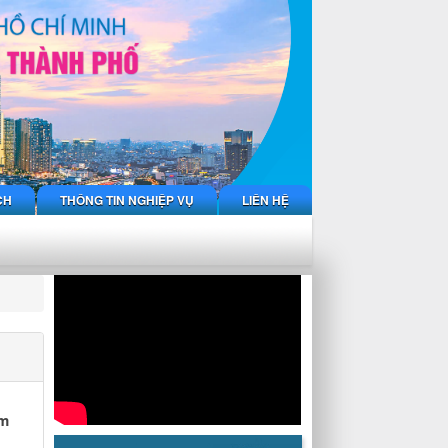
CH
THÔNG TIN NGHIỆP VỤ
LIÊN HỆ
am