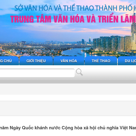
G CHỦ
GIỚI THIỆU
VĂN HÓA
THỂ THAO
DU LỊ
 năm Ngày Quốc khánh nước Cộng hòa xã hội chủ nghĩa Việt N