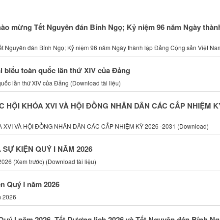
chào mừng Tết Nguyên đán Bính Ngọ; Kỷ niệm 96 năm Ngày thàn
Tết Nguyên đán Bính Ngọ; Kỷ niệm 96 năm Ngày thành lập Đảng Cộng sản Việt Na
i biểu toàn quốc lần thứ XIV của Đảng
quốc lần thứ XIV của Đảng (Download tài liệu)
HỘI KHÓA XVI VÀ HỘI ĐỒNG NHÂN DÂN CÁC CẤP NHIỆM K
VI VÀ HỘI ĐỒNG NHÂN DÂN CÁC CẤP NHIỆM KỲ 2026 -2031 (Download)
SỰ KIỆN QUÝ I NĂM 2026
026 (Xem trước) (Download tài liệu)
ện Quý I năm 2026
m 2026
Quý I năm 2026, Tết Dương lịch 2026 và Tết Nguyên đán Bính N