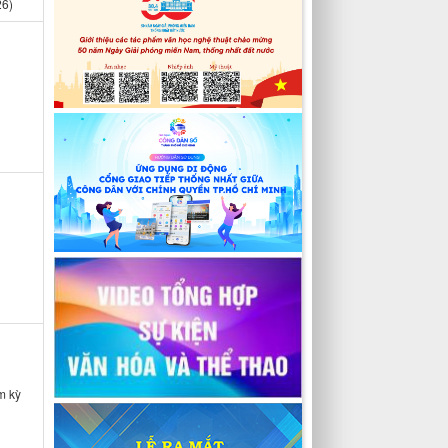
26)
m kỳ