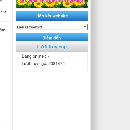
d tài
Liên kết website
iệm
Điểm đến
Lượt truy cập
Đang online : 7
Lượt truy cập: 2381475
M