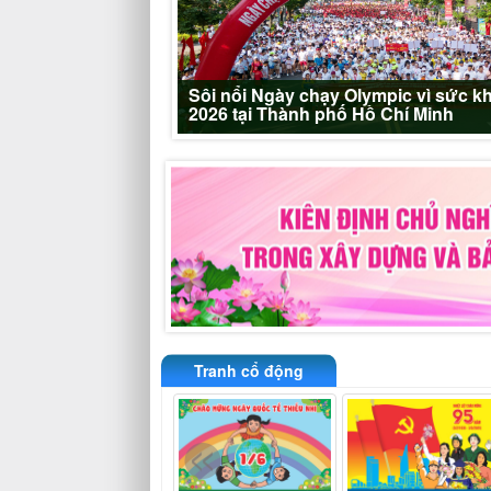
ruyền chào mừng
hội khóa XVI và bầu
Sôi nổi Ngày chạy Olympic vì sức k
c cấp
2026 tại Thành phố Hồ Chí Minh
Tranh cổ động