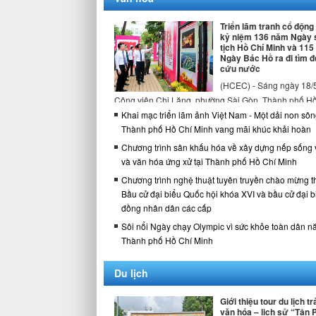
Triển lãm tranh cổ động
kỷ niệm 136 năm Ngày 
tịch Hồ Chí Minh và 11
Ngày Bác Hồ ra đi tìm 
cứu nước
(HCEC) - Sáng ngày 18/5
Công viên Chi Lăng, phường Sài Gòn, Thành phố Hồ
Minh, Cục Văn ...
Khai mạc triển lãm ảnh Việt Nam - Một dải non sôn
Thành phố Hồ Chí Minh vang mãi khúc khải hoàn
Chương trình sân khấu hóa về xây dựng nếp sống
và văn hóa ứng xử tại Thành phố Hồ Chí Minh
Chương trình nghệ thuật tuyên truyền chào mừng 
Bầu cử đại biểu Quốc hội khóa XVI và bầu cử đại b
đồng nhân dân các cấp
Sôi nổi Ngày chạy Olympic vì sức khỏe toàn dân n
Thành phố Hồ Chí Minh
Thành phố Hồ Chí Minh diễu hành xe hoa, xe loa 
Du lịch
truyền chào mừng bầu cử đại biểu Quốc hội khóa X
biểu Hội đồng nhân dân các cấp nhiệm kỳ 2026 –
Giới thiệu tour du lịch t
Sôi nổi chuỗi chương trình văn nghệ tuyên truyền
văn hóa – lịch sử “Tân P