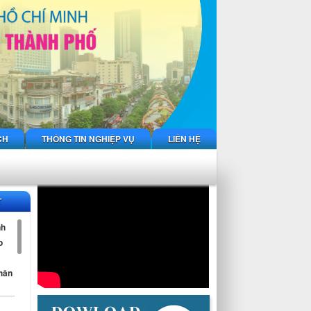
CH
THÔNG TIN NGHIỆP VỤ
LIÊN HỆ
T
nh
o
nhân