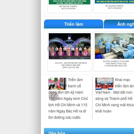
Triển lãm
Ảnh ngh
Triển lãm
Khai mạc
tranh cổ
triển lãm ả
động tấm lớn kỷ niệm
Việt Nam - Một dải non
136 năm Ngày sinh Chủ
sông và Thành phố Hồ
tịch Hồ Chí Minh và 115
Chí Minh vang mãi khú
năm Ngày Bác Hồ ra đi
khải hoàn
tìm đường cứu nước
Văn hóa