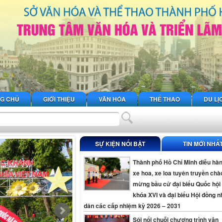
G CHỦ
GIỚI THIỆU
VĂN HÓA
THỂ THAO
DU LỊ
SỰ KIỆN NỔI BẬT
TIN MỚI NHẤ
Thành phố Hồ Chí Minh diễu hà
xe hoa, xe loa tuyên truyền chà
mừng bầu cử đại biểu Quốc hội
khóa XVI và đại biểu Hội đồng 
dân các cấp nhiệm kỳ 2026 – 2031
Sôi nổi chuỗi chương trình văn