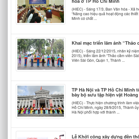
hóa ở TP Hồ Chí Minh
(HIEC) - Sáng 17/3, Ban Văn hóa - Xã h
“Nâng cao hiệu quả hoạt động các thiế
Minh có chất ...
Khai mạc triển lãm ảnh “Thảo 
(HIEC) - Sáng 22/12/2015, nhân kỷ niệ
2015), triển lãm ảnh “Thảo cầm viên Sà
Viên Sài Gòn, Quận 1, Thành ...
TP Hà Nội và TP Hồ Chí Minh t
bày bộ sưu tập hiện vật Hoàn
(HIEC) - Thực hiện chương trình làm vi
Hồ Chí Minh, ngày 28/9/2015, Thành 
Hà Nội phối hợp với thành ...
Lễ Khởi công xây dựng đền t