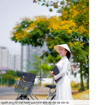
 người phụ nữ Việt Nam qua hình ảnh áo dài và nón lá.