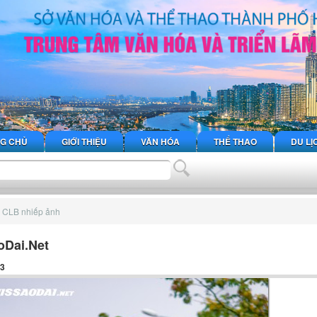
G CHỦ
GIỚI THIỆU
VĂN HÓA
THỂ THAO
DU LỊ
 CLB nhiếp ảnh
oDai.Net
23