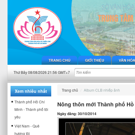
TRANG CHỦ
GIỚI THIỆU
VĂN HÓ
Thứ Bảy 08/08/2026 21:56 GMT+7
Trang chủ
Album CLB nhiếp ảnh
Xem nhiều nhất
Thành phố Hồ Chí
Nông thôn mới Thành phố Hồ
Minh - Thành phố tôi
Ngày đăng: 30/10/2014
yêu
Việt Nam - Quê
hương tôi