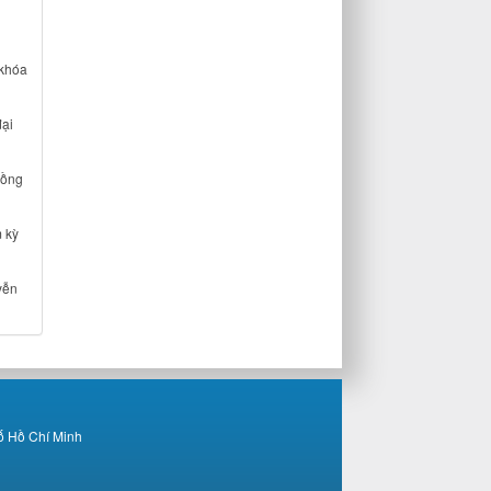
 khóa
đại
đồng
 kỳ
yễn
ố Hồ Chí Minh