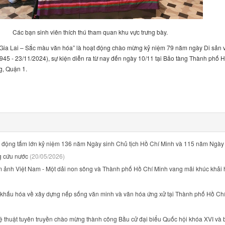
Các bạn sinh viên thích thú tham quan khu vực trưng bày.
Gia Lai – Sắc màu văn hóa” là hoạt động chào mừng kỷ niệm 79 năm ngày Di sản 
945 - 23/11/2024), sự kiện diễn ra từ nay đến ngày 10/11 tại Bảo tàng Thành phố 
g, Quận 1.
cổ động tấm lớn kỷ niệm 136 năm Ngày sinh Chủ tịch Hồ Chí Minh và 115 năm Ngày
g cứu nước
(20/05/2026)
ãm ảnh Việt Nam - Một dải non sông và Thành phố Hồ Chí Minh vang mãi khúc khải
 khấu hóa về xây dựng nếp sống văn minh và văn hóa ứng xử tại Thành phố Hồ Ch
ệ thuật tuyên truyền chào mừng thành công Bầu cử đại biểu Quốc hội khóa XVI và 