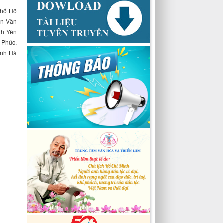
phố Hồ
ản Văn
nh Yên
h Phúc,
ỉnh Hà