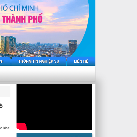
CH
THÔNG TIN NGHIỆP VỤ
LIÊN HỆ
ồ
c khai