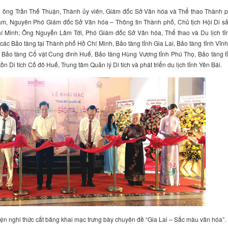
ó ông
Trần Thế Thuận, Thành ủy viên, Giám đốc Sở Văn hóa và Thể thao Thành 
ẩm, Nguyên Phó Giám đốc Sở Văn hóa – Thông tin Thành phố, Chủ tịch Hội Di s
 Minh; Ông Nguyễn Lâm Tới, Phó Giám đốc Sở Văn hóa, Thể thao và Du lịch tỉ
 các Bảo tàng tại Thành phố Hồ Chí Minh, Bảo tàng tỉnh Gia Lai, Bảo tàng tỉnh Vĩn
, Bảo tàng Cổ vật Cung đình Huế, Bảo tàng Hùng Vương tỉnh Phú Thọ, Bảo tàng t
n Di tích Cố đô Huế, Trung tâm Quản lý Di tích và phát triển du lịch tỉnh Yên Bái.
iện nghi thức cắt băng khai mạc trưng bày chuyên đề “Gia Lai – Sắc màu văn hóa”.