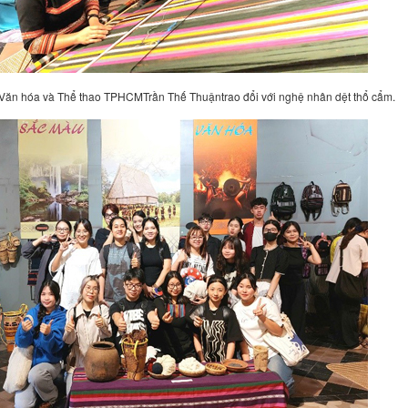
Văn hóa và Thể thao
TPHCM
Trần Thế
Thuận
trao đổi
với nghệ nhân dệt thổ cẩm.