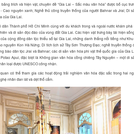
 bảng trích và hiện vật, chuyên đề “Gia Lai – Sắc màu văn hóa” được bố cục trư
 - Cao nguyên xanh; Nghề thủ công truyền thống của người Bahnar và Jrai; Di s
ia của Gia Lai.
ời dân Thành phố Hồ Chí Minh cùng với du khách trong và ngoài nước khám phá
 nhiên và di sản độc đáo của vùng đất Gia Lai. Các hiện vật trưng bày tái hiện số
của cộng đồng dân tộc thiểu số tại Gia Lai, những danh thắng nổi tiếng như Khu 
ao nguyên Kon Hà Nừng; Di tích lịch sử Tây Sơn Thượng Đạo; nghề truyền thống đ
ng bào dân tộc Jrai và Bahnar; các di sản văn hóa phi vật thể quốc gia của Gia L
Potao Apui, đặc biệt là Không gian văn hóa cồng chiêng Tây Nguyên – một di s
nhân loại được UNESCO công nhận.
 quan có thể tham gia các hoạt động trải nghiệm văn hóa đặc sắc trong hai ng
ghệ nhân đan lát và dệt thổ cẩm.