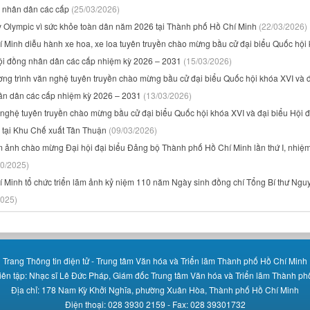
g nhân dân các cấp
(25/03/2026)
y Olympic vì sức khỏe toàn dân năm 2026 tại Thành phố Hồ Chí Minh
(22/03/2026)
 Minh diễu hành xe hoa, xe loa tuyên truyền chào mừng bầu cử đại biểu Quốc hội
Hội đồng nhân dân các cấp nhiệm kỳ 2026 – 2031
(15/03/2026)
ơng trình văn nghệ tuyên truyền chào mừng bầu cử đại biểu Quốc hội khóa XVI và 
ân dân các cấp nhiệm kỳ 2026 – 2031
(13/03/2026)
 nghệ tuyên truyền chào mừng bầu cử đại biểu Quốc hội khóa XVI và đại biểu Hội 
 tại Khu Chế xuất Tân Thuận
(09/03/2026)
m ảnh chào mừng Đại hội đại biểu Đảng bộ Thành phố Hồ Chí Minh lần thứ I, nhiệm
10/2025)
 Minh tổ chức triển lãm ảnh kỷ niệm 110 năm Ngày sinh đồng chí Tổng Bí thư Ngu
2025)
Trang Thông tin điện tử - Trung tâm Văn hóa và Triển lãm Thành phố Hồ Chí Minh
iên tập: Nhạc sĩ Lê Đức Pháp, Giám đốc Trung tâm Văn hóa và Triển lãm Thành ph
Địa chỉ: 178 Nam Kỳ Khởi Nghĩa, phường Xuân Hòa, Thành phố Hồ Chí Minh
Điện thoại: 028 3930 2159 - Fax: 028 39301732