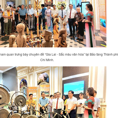
tham quan trưng bày
chuyên đề “Gia Lai - Sắc màu văn hóa”
tại
Bảo tàng Thành ph
Chí Minh
.