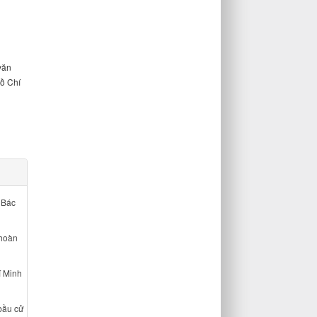
văn
Hồ Chí
 Bác
 hoàn
í Minh
bầu cử