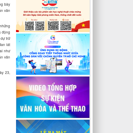
ng bày
ản văn
 những
ng động
dự trữ
an lát
ai như
ản văn
ày 23,