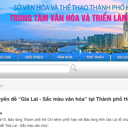
G CHỦ
GIỚI THIỆU
VĂN HÓA
THỂ THAO
DU LỊ
óa
yên đề “Gia Lai - Sắc màu văn hóa” tại Thành phố H
24
/10, Bảo tàng Thành phố Hồ Chí Minh phối hợp với Bảo tàng tỉnh Gia Lai tổ chứ
đề “Gia Lai - Sắc màu văn hóa”.