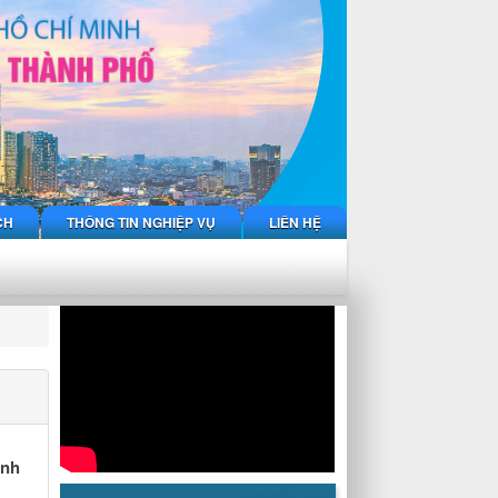
CH
THÔNG TIN NGHIỆP VỤ
LIÊN HỆ
inh