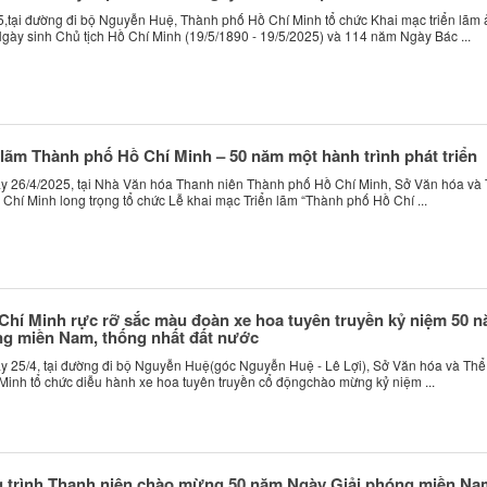
,tại đường đi bộ Nguyễn Huệ, Thành phố Hồ Chí Minh tổ chức Khai mạc triển lãm
ày sinh Chủ tịch Hồ Chí Minh (19/5/1890 - 19/5/2025) và 114 năm Ngày Bác ...
 lãm Thành phố Hồ Chí Minh – 50 năm một hành trình phát triển
y 26/4/2025, tại Nhà Văn hóa Thanh niên Thành phố Hồ Chí Minh, Sở Văn hóa và
Chí Minh long trọng tổ chức Lễ khai mạc Triển lãm “Thành phố Hồ Chí ...
hí Minh rực rỡ sắc màu đoàn xe hoa tuyên truyền kỷ niệm 50 
ng miền Nam, thống nhất đất nước
 25/4, tại đường đi bộ Nguyễn Huệ(góc Nguyễn Huệ - Lê Lợi), Sở Văn hóa và Thể
inh tổ chức diễu hành xe hoa tuyên truyền cổ độngchào mừng kỷ niệm ...
g trình Thanh niên chào mừng 50 năm Ngày Giải phóng miền Na