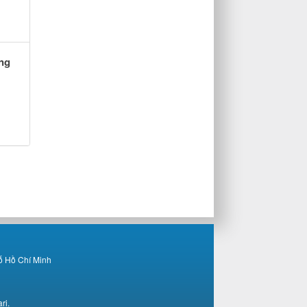
ng
ố Hồ Chí Minh
ri.