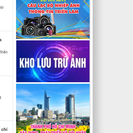
Hội
a
Triển
g
 chí