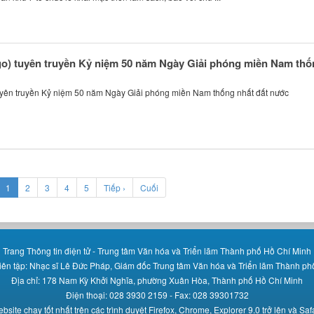
go) tuyên truyền Kỷ niệm 50 năm Ngày Giải phóng miền Nam thố
tuyên truyền Kỷ niệm 50 năm Ngày Giải phóng miền Nam thống nhất đất nước
(current)
1
2
3
4
5
Tiếp ›
Cuối
Trang Thông tin điện tử - Trung tâm Văn hóa và Triển lãm Thành phố Hồ Chí Minh
iên tập: Nhạc sĩ Lê Đức Pháp, Giám đốc Trung tâm Văn hóa và Triển lãm Thành ph
Địa chỉ: 178 Nam Kỳ Khởi Nghĩa, phường Xuân Hòa, Thành phố Hồ Chí Minh
Điện thoại: 028 3930 2159 - Fax: 028 39301732
bsite chạy tốt nhất trên các trình duyệt Firefox, Chrome, Explorer 9.0 trở lên và Safa