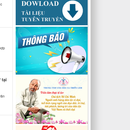
ục
hợp
 tại
văn