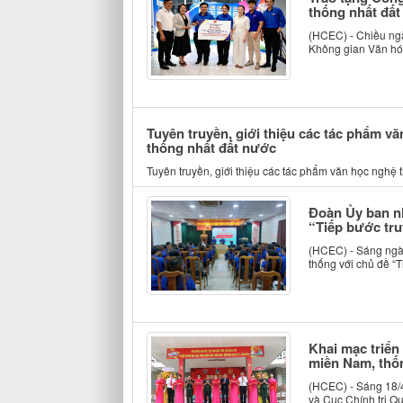
thống nhất đấ
(HCEC) - Chiều ngà
Không gian Văn hóa
Tuyên truyền, giới thiệu các tác phẩm 
thống nhất đất nước
Tuyên truyền, giới thiệu các tác phẩm văn học ngh
Đoàn Ủy ban nh
“Tiếp bước tru
(HCEC) - Sáng ngày
thống với chủ đề “T
Khai mạc triển
miền Nam, thố
(HCEC) - Sáng 18/4
và Cục Chính trị Qu