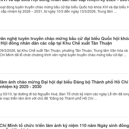
hoạt động tuyên truyền chào mừng bầu cử đại biểu Quốc hội khóa XVI và đại biểu 
cấp nhiệm kỳ 2026 – 2031, từ ngày 10/3 đến ngày 13/3/2026, Trung tâm ...
văn nghệ tuyên truyền chào mừng bầu cử đại biểu Quốc hội khó
u Hội đồng nhân dân các cấp tại Khu Chế xuất Tân Thuận
09/3/2026, tại Khu Chế xuất Tân Thuận, phường Tân Thuận, Trung tâm Văn hóa và 
hí Minh đã tổ chức chương trình văn nghệ tuyên truyền chào mừng bầu cử đại ...
 lãm ảnh chào mừng Đại hội đại biểu Đảng bộ Thành phố Hồ Chí
 nhiệm kỳ 2025 - 2030
 03/10, tại đường đi bộ Nguyễn Huệ, Ban Tổ chức kỷ niệm các ngày Lễ lớn đã lon
ai mạc triển lãm ảnh với chủ đề “Đảng bộ Thành phố Hồ Chí ...
hí Minh tổ chức triển lãm ảnh kỷ niệm 110 năm Ngày sinh đồng