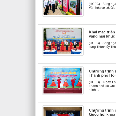
(HCEC) - Sáng ngày
Văn hóa cơ sở, Gia
Khai mạc triển
vang mãi khúc 
(HCEC) - Sáng ngày
cùng Thành ủy Thàn
Chương trình s
Thành phố Hồ 
(HCEC) – Ngày 17/
Thành phố Hồ Chí M
minh ...
Chương trình n
Quốc hội khóa 