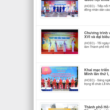
(HCEC) - Tiếp nối 
đồng nhân dân các 
Chương trình 
XVI và đại biể
(HCEC) - Tối ngày 
lãm Thành phố Hồ C
Khai mạc triển
Minh lần thứ I,
(HCEC) - Sáng ngày
trọng tổ chức Lễ kh
Thành phố Hồ C