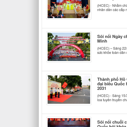
(HCEC) - Nhằm chào
nhân dân các cấp n
Sôi nổi Ngày c
Minh
(HCEC) – Sáng 22/3
sức khỏe toàn dân 
Thành phố Hồ C
đại biểu Quốc 
2031
(HCEC) - Sáng 15/3
loa tuyên truyền ch
Sôi nổi chuỗi 
Quốc hội khóa 