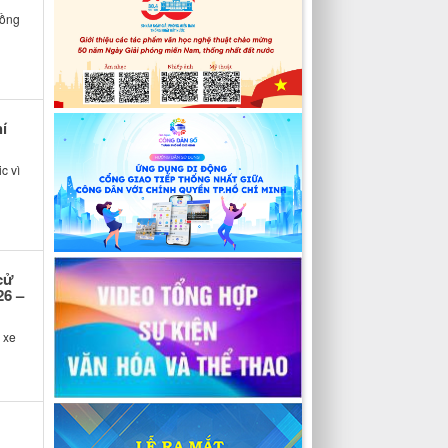
đồng
í
c vì
cử
26 –
 xe
1