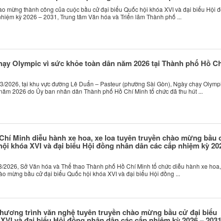
 mừng thành công của cuộc bầu cử đại biểu Quốc hội khóa XVI và đại biểu Hội 
hiệm kỳ 2026 – 2031, Trung tâm Văn hóa và Triển lãm Thành phố ...
hạy Olympic vì sức khỏe toàn dân năm 2026 tại Thành phố Hồ Ch
/2026, tại khu vực đường Lê Duẩn – Pasteur (phường Sài Gòn), Ngày chạy Olympi
năm 2026 do Ủy ban nhân dân Thành phố Hồ Chí Minh tổ chức đã thu hút ...
hí Minh diễu hành xe hoa, xe loa tuyên truyền chào mừng bầu 
hội khóa XVI và đại biểu Hội đồng nhân dân các cấp nhiệm kỳ 20
/2026, Sở Văn hóa và Thể thao Thành phố Hồ Chí Minh tổ chức diễu hành xe hoa,
ào mừng bầu cử đại biểu Quốc hội khóa XVI và đại biểu Hội đồng ...
chương trình văn nghệ tuyên truyền chào mừng bầu cử đại biểu
XVI và đại biểu Hội đồng nhân dân các cấp nhiệm kỳ 2026 – 203