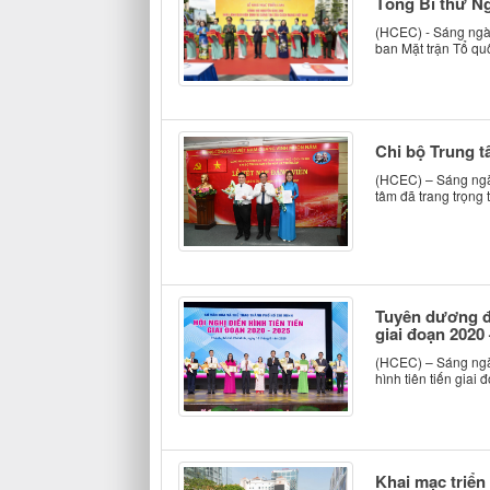
Tổng Bí thư N
(HCEC) - Sáng ngày
ban Mặt trận Tổ qu
Chi bộ Trung t
(HCEC) – Sáng ngày
tâm đã trang trọng 
Tuyên dương đi
giai đoạn 2020
(HCEC) – Sáng ngày
hình tiên tiến giai
Khai mạc triển