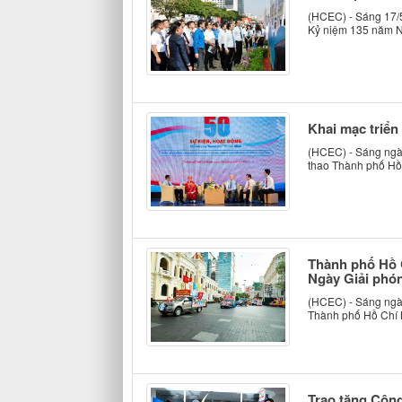
(HCEC) - Sáng 17/5
Kỷ niệm 135 năm Ng
Khai mạc triển
(HCEC) - Sáng ngà
thao Thành phố Hồ 
Thành phố Hồ C
Ngày Giải phó
(HCEC) - Sáng ngày
Thành phố Hồ Chí M
Trao tặng Côn