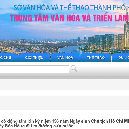
G CHỦ
GIỚI THIỆU
VĂN HÓA
THỂ THAO
DU LỊ
h cổ động tấm lớn kỷ niệm 136 năm Ngày sinh Chủ tịch Hồ Chí M
ày Bác Hồ ra đi tìm đường cứu nước