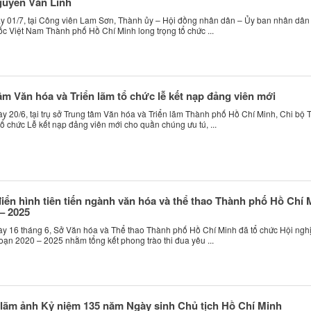
guyễn Văn Linh
 01/7, tại Công viên Lam Sơn, Thành ủy – Hội đồng nhân dân – Ủy ban nhân dân
ốc Việt Nam Thành phố Hồ Chí Minh long trọng tổ chức ...
âm Văn hóa và Triển lãm tổ chức lễ kết nạp đảng viên mới
 20/6, tại trụ sở Trung tâm Văn hóa và Triển lãm Thành phố Hồ Chí Minh, Chi bộ 
tổ chức Lễ kết nạp đảng viên mới cho quần chúng ưu tú, ...
ển hình tiên tiến ngành văn hóa và thể thao Thành phố Hồ Chí 
 – 2025
 16 tháng 6, Sở Văn hóa và Thể thao Thành phố Hồ Chí Minh đã tổ chức Hội nghị
 đoạn 2020 – 2025 nhằm tổng kết phong trào thi đua yêu ...
 lãm ảnh Kỷ niệm 135 năm Ngày sinh Chủ tịch Hồ Chí Minh