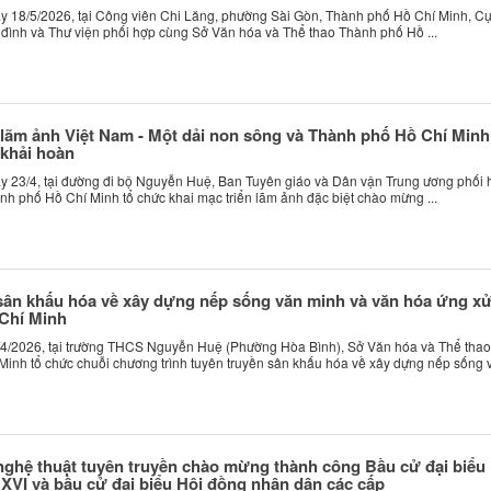
 18/5/2026, tại Công viên Chi Lăng, phường Sài Gòn, Thành phố Hồ Chí Minh, C
 đình và Thư viện phối hợp cùng Sở Văn hóa và Thể thao Thành phố Hồ ...
 lãm ảnh Việt Nam - Một dải non sông và Thành phố Hồ Chí Minh
khải hoàn
 23/4, tại đường đi bộ Nguyễn Huệ, Ban Tuyên giáo và Dân vận Trung ương phối 
h phố Hồ Chí Minh tổ chức khai mạc triển lãm ảnh đặc biệt chào mừng ...
ân khấu hóa về xây dựng nếp sống văn minh và văn hóa ứng xử
Chí Minh
4/2026, tại trường THCS Nguyễn Huệ (Phường Hòa Bình), Sở Văn hóa và Thể thao
inh tổ chức chuỗi chương trình tuyên truyền sân khấu hóa về xây dựng nếp sống 
ghệ thuật tuyên truyền chào mừng thành công Bầu cử đại biểu
XVI và bầu cử đại biểu Hội đồng nhân dân các cấp