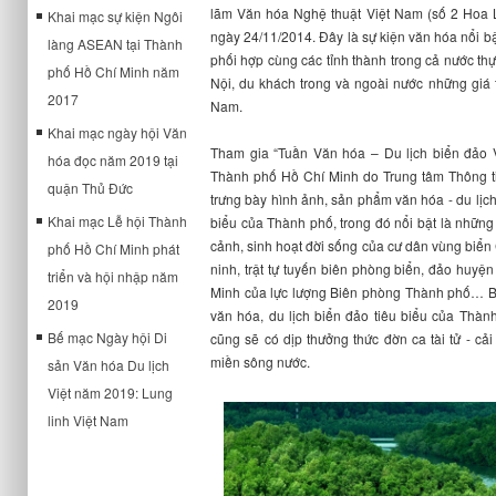
lãm Văn hóa Nghệ thuật Việt Nam (số 2 Hoa 
Khai mạc sự kiện Ngôi
ngày 24/11/2014. Đây là sự kiện văn hóa nổi b
làng ASEAN tại Thành
phối hợp cùng các tỉnh thành trong cả nước t
phố Hồ Chí Minh năm
Nội, du khách trong và ngoài nước những giá 
2017
Nam.
Khai mạc ngày hội Văn
Tham gia “Tuần Văn hóa – Du lịch biển đảo
hóa đọc năm 2019 tại
Thành phố Hồ Chí Minh do Trung tâm Thông tin
quận Thủ Đức
trưng bày hình ảnh, sản phẩm văn hóa - du lịch
Khai mạc Lễ hội Thành
biểu của Thành phố, trong đó nổi bật là những
cảnh, sinh hoạt đời sống của cư dân vùng biển
phố Hồ Chí Minh phát
ninh, trật tự tuyến biên phòng biển, đảo huy
triển và hội nhập năm
Minh của lực lượng Biên phòng Thành phố… B
2019
văn hóa, du lịch biển đảo tiêu biểu của Thà
Bế mạc Ngày hội Di
cũng sẽ có dịp thưởng thức đờn ca tài tử - c
miền sông nước.
sản Văn hóa Du lịch
Việt năm 2019: Lung
linh Việt Nam