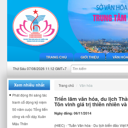
TRANG CHỦ
GIỚI THIỆU
VĂN HÓ
Thứ Sáu 07/08/2026 11:12 GMT+7
Xem nhiều nhất
Trang chủ
Văn hóa
Phát động thi sáng tác
Triển lãm văn hóa, du lịch Th
tranh cổ động kỷ niệm
Tôn vinh giá trị thiên nhiên v
50 năm cuộc Tổng tiến
Ngày đăng: 06/11/2014
công và nổi dậy Xuân
Mậu Thân
(HIEC) - “Tuần Văn hóa - Du lịch biển đảo Việt 