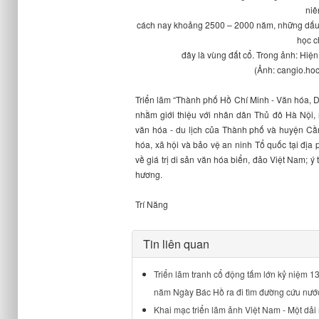
niê
cách nay khoảng 2500 – 2000 năm, những dấu v
học c
đây là vùng đất cổ. Trong ảnh: Hiệ
(Ảnh: cangio.hoc
Triển lãm “Thành phố Hồ Chí Minh - Văn hóa, Du
nhằm giới thiệu với nhân dân Thủ đô Hà Nội,
văn hóa - du lịch của Thành phố và huyện Cần 
hóa, xã hội và bảo vệ an ninh Tổ quốc tại đị
về giá trị di sản văn hóa biển, đảo Việt Nam; ý
hương.
Trí Năng
Tin liên quan
Triển lãm tranh cổ động tấm lớn kỷ niệm 
năm Ngày Bác Hồ ra đi tìm đường cứu nướ
Khai mạc triển lãm ảnh Việt Nam - Một dả