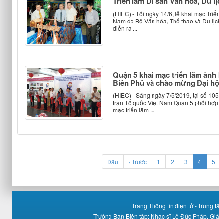
Triển lãm Di sản Văn hóa, Du l
(HIEC) - Tối ngày 14/6, lễ khai mạc Triể
Nam do Bộ Văn hóa, Thể thao và Du lịc
diễn ra ...
Quận 5 khai mạc triển lãm ảnh
Biên Phủ và chào mừng Đại hội
(HIEC) - Sáng ngày 7/5/2019, tại số 1
trận Tổ quốc Việt Nam Quận 5 phối hợp
mạc triển lãm ...
(curren
Đầu
‹ Trước
1
2
3
4
5
Trang Thông tin điện tử - Trung
Trưởng Ban Biên tập: Nhạc sĩ Lê Đức Pháp, Gi