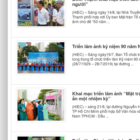
người”
(HIEC) – Sáng ngày 14/8, tại Nhà Truy
Thạnh phối hợp với Ủy ban Mặt trận Tổ 
ảnh chủ đề “50 năm ...
Triển lãm ảnh kỷ niệm 90 năm 
(HIEC) – Sáng ngày19/7, Ban Tổ chức k
long trọng tổ chức triển lãm Kỷ niệm 
(28/7/1929 – 28/7/2019) tại đường ...
Khai mạc triển lãm ảnh “Mặt 
ấn một nhiệm kỳ”
(HIEC) – sáng 21/6, tại đường Nguyễn
TP Hồ Chí Minh phối hợp Sở Văn hóa và
Nam TPHCM - Dấu ...