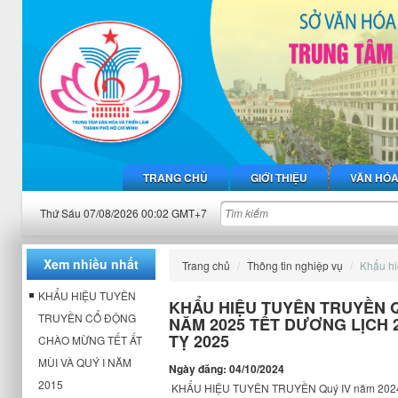
TRANG CHỦ
GIỚI THIỆU
VĂN HÓ
Thứ Sáu 07/08/2026 00:02 GMT+7
Xem nhiều nhất
Trang chủ
Thông tin nghiệp vụ
Khẩu h
KHẨU HIỆU TUYÊN
KHẨU HIỆU TUYÊN TRUYỀN QU
TRUYỀN CỔ ĐỘNG
NĂM 2025 TẾT DƯƠNG LỊCH 
TỴ 2025
CHÀO MỪNG TẾT ẤT
MÙI VÀ QUÝ I NĂM
Ngày đăng: 04/10/2024
2015
KHẨU HIỆU TUYÊN TRUYỀN Quý IV năm 2024, đ