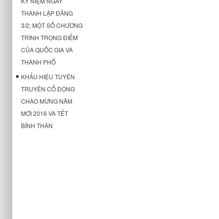
KỶ NIỆM NGÀY
THÀNH LẬP ĐẢNG
3/2; MỘT SỐ CHƯƠNG
TRÌNH TRỌNG ĐIỂM
CỦA QUỐC GIA VÀ
THÀNH PHỐ
KHẨU HIỆU TUYÊN
TRUYỀN CỔ ĐỘNG
CHÀO MỪNG NĂM
MỚI 2016 VÀ TẾT
BÍNH THÂN