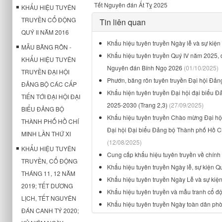
Tết Nguyên đán Ất Tỵ 2025
KHẨU HIỆU TUYÊN
TRUYỀN CỔ ĐỘNG
Tin liên quan
QUÝ II NĂM 2016
Khẩu hiệu tuyên truyền Ngày lễ và sự kiệ
MẪU BĂNG RÔN -
Khẩu hiệu tuyên truyền Quý IV năm 2025, 
KHẨU HIỆU TUYÊN
Nguyên đán Bính Ngọ 2026
(01/10/2025)
TRUYỀN ĐẠI HỘI
Phướn, băng rôn tuyên truyền Đại hội Đản
ĐẢNG BỘ CÁC CẤP
Khẩu hiện tuyên truyền Đại hội đại biểu Đ
TIẾN TỚI ĐẠI HỘI ĐẠI
2025-2030 (Trang 2,3)
(27/09/2025)
BIỂU ĐẢNG BỘ
Khẩu hiệu tuyên truyền Chào mừng Đại hội
THÀNH PHỐ HỒ CHÍ
Đại hội Đại biểu Đảng bộ Thành phố Hồ Ch
MINH LẦN THỨ XI
(12/08/2025)
KHẨU HIỆU TUYÊN
Cung cấp khẩu hiệu tuyên truyền về chính
TRUYỀN, CỔ ĐỘNG
Khẩu hiệu tuyên truyền Ngày lễ, sự kiện Q
THÁNG 11, 12 NĂM
Khẩu hiệu tuyên truyền Ngày Lễ và sự kiệ
2019; TẾT DƯƠNG
Khẩu hiệu tuyên truyền và mẫu tranh cổ đ
LỊCH, TẾT NGUYÊN
Khẩu hiệu tuyên truyền Ngày toàn dân ph
ĐÁN CANH TÝ 2020;