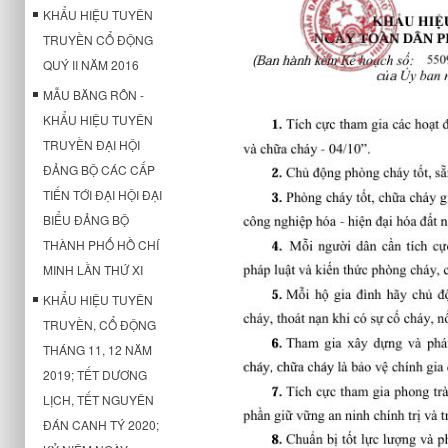
KHẨU HIỆU TUYÊN
TRUYỀN CỔ ĐỘNG
QUÝ II NĂM 2016
MẪU BĂNG RÔN -
KHẨU HIỆU TUYÊN
TRUYỀN ĐẠI HỘI
ĐẢNG BỘ CÁC CẤP
TIẾN TỚI ĐẠI HỘI ĐẠI
BIỂU ĐẢNG BỘ
THÀNH PHỐ HỒ CHÍ
MINH LẦN THỨ XI
KHẨU HIỆU TUYÊN
TRUYỀN, CỔ ĐỘNG
THÁNG 11, 12 NĂM
2019; TẾT DƯƠNG
LỊCH, TẾT NGUYÊN
ĐÁN CANH TÝ 2020;