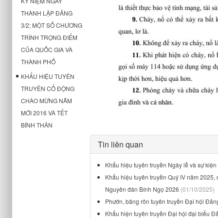
KỶ NIỆM NGÀY
THÀNH LẬP ĐẢNG
3/2; MỘT SỐ CHƯƠNG
TRÌNH TRỌNG ĐIỂM
CỦA QUỐC GIA VÀ
THÀNH PHỐ
KHẨU HIỆU TUYÊN
TRUYỀN CỔ ĐỘNG
CHÀO MỪNG NĂM
MỚI 2016 VÀ TẾT
BÍNH THÂN
Tin liên quan
Khẩu hiệu tuyên truyền Ngày lễ và sự kiệ
Khẩu hiệu tuyên truyền Quý IV năm 2025, 
Nguyên đán Bính Ngọ 2026
(01/10/2025)
Phướn, băng rôn tuyên truyền Đại hội Đản
Khẩu hiện tuyên truyền Đại hội đại biểu Đ