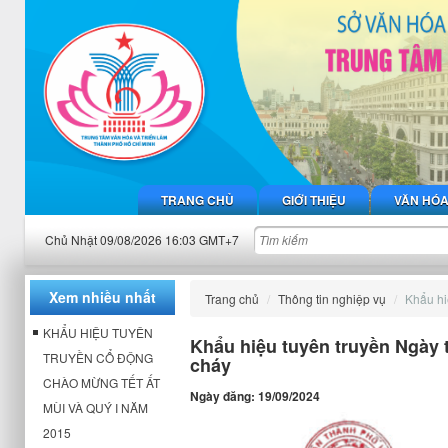
TRANG CHỦ
GIỚI THIỆU
VĂN HÓ
Chủ Nhật 09/08/2026 16:03 GMT+7
Xem nhiều nhất
Trang chủ
Thông tin nghiệp vụ
Khẩu h
KHẨU HIỆU TUYÊN
Khẩu hiệu tuyên truyền Ngày
TRUYỀN CỔ ĐỘNG
cháy
CHÀO MỪNG TẾT ẤT
Ngày đăng: 19/09/2024
MÙI VÀ QUÝ I NĂM
2015