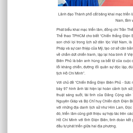
Lãnh đạo Thành phố cắt băng khai mạc triển 
Nam, tầm v
Phát biểu khai mạc triển lãm, đồng chí Trần T
Thể thao TPHCM cho biết “Chiến thắng Điện 
son chói lọi trong lịch sử dân tộc Việt Nam, 
Pháp và sự can thiệp của Mỹ, tạo cơ sở căn bản
về chấm dứt chiến tranh, lập lại hòa bình ở V
Biên Phủ là bản anh hùng ca bất tử của cuộc 
lối kháng chiến, đường lối quân sự độc lập, 
tịch Hồ Chí Minh”.
Với chủ đề “Chiến thắng Điện Biên Phủ - Sức m
bày 97 hình ảnh tái hiện lại hoàn cảnh lịch sử
thuật sáng suốt, tài tình của Đảng Cộng sản
Nguyên Giáp và Bộ Chỉ huy Chiến dịch Điện Bi
với những địa danh lịch sử như Him Lam, Độ
đó, triển lãm cũng giới thiệu sự hợp tác trên cá
Hồ Chí Minh với tỉnh Điện Biên, tình đoàn kết g
đầu tư phát triển giữa hai địa phương.