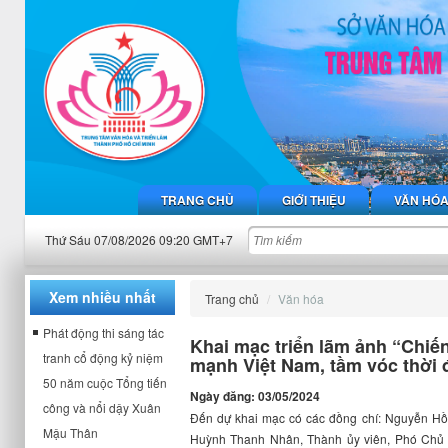
TRANG CHỦ
GIỚI THIỆU
VĂN HÓ
Thứ Sáu 07/08/2026 09:20 GMT+7
Xem nhiều nhất
Trang chủ
Văn hóa
Phát động thi sáng tác
Khai mạc triển lãm ảnh “Chiế
tranh cổ động kỷ niệm
mạnh Việt Nam, tầm vóc thời 
50 năm cuộc Tổng tiến
Ngày đăng: 03/05/2024
công và nổi dậy Xuân
Đến dự khai mạc có các đồng chí: Nguyễn Hồ
Mậu Thân
Huỳnh Thanh Nhân, Thành ủy viên, Phó Ch