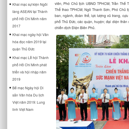
viên, Phó Chủ tịch UBND TPHCM; Trần Thế T
Khai mạc sự kiện Ngôi
Thể thao TPHCM; Ngô Thanh Sơn, Phó Chủ 
làng ASEAN tại Thành
ban, ngành, đoàn thể, lực lượng vũ trang, cự
phố Hồ Chí Minh năm
phố Thủ Đức, các quận, huyện; đại diện thân n
2017
chiến dịch Điện Biên Phủ.
Khai mạc ngày hội Văn
hóa đọc năm 2019 tại
quận Thủ Đức
Khai mạc Lễ hội Thành
phố Hồ Chí Minh phát
triển và hội nhập năm
2019
Bế mạc Ngày hội Di
sản Văn hóa Du lịch
Việt năm 2019: Lung
linh Việt Nam