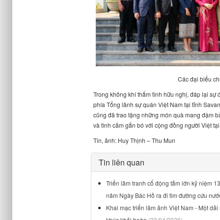
Các đại biểu ch
Trong không khí thắm tình hữu nghị, đáp lại sự
phía Tổng
l
ãnh sự quán Việt Nam tại tỉnh Sava
cũng đã trao tặng những món quà mang đậm bản
và tình cảm gắn bó với cộng đồng người Việt tạ
Tin, ảnh:
Huy Thịnh
– Thu Mun
Tin liên quan
Triển lãm tranh cổ động tấm lớn kỷ niệm 
năm Ngày Bác Hồ ra đi tìm đường cứu nướ
Khai mạc triển lãm ảnh Việt Nam - Một dả
khúc khải hoàn
(23/04/2026)