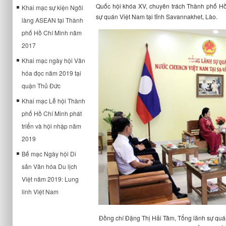
Quốc hội khóa XV, chuyên trách Thành phố H
Khai mạc sự kiện Ngôi
sự quán Việt Nam tại tỉnh Savannakhet, Lào.
làng ASEAN tại Thành
phố Hồ Chí Minh năm
2017
Khai mạc ngày hội Văn
hóa đọc năm 2019 tại
quận Thủ Đức
Khai mạc Lễ hội Thành
phố Hồ Chí Minh phát
triển và hội nhập năm
2019
Bế mạc Ngày hội Di
sản Văn hóa Du lịch
Việt năm 2019: Lung
linh Việt Nam
Đồng chí Đặng Thị Hải Tâm, Tổng
l
ãnh sự quán