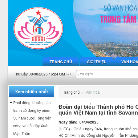
TRANG CHỦ
GIỚI THIỆU
VĂN HÓ
Thứ Bảy 08/08/2026 16:24 GMT+7
Xem nhiều nhất
Trang chủ
Văn hóa
Phát động thi sáng tác
Đoàn đại biểu Thành phố Hồ 
tranh cổ động kỷ niệm
quán Việt Nam tại tỉnh Savann
50 năm cuộc Tổng tiến
Ngày đăng: 04/04/2025
công và nổi dậy Xuân
(HIEC) -
Chiều ngày 04/4, trong khuôn khổ ch
Mậu Thân
Hồ Chí Minh do
đ
ồng chí Nguyễn Trần Phượng