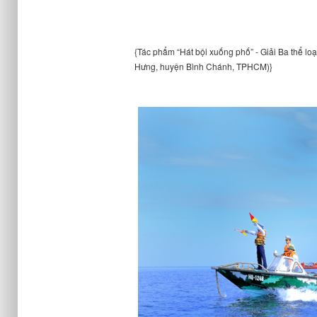
{Tác phẩm “Hát bội xuống phố” - Giải Ba thể l
Hưng, huyện Bình Chánh, TPHCM)}