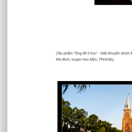
{Tác phẩm “Ông đồ tí hon” - Giải Khuyến khích 
Nhị Bình, huyện Hóc Môn, TPHCM)}