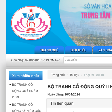
TRANG CHỦ
GIỚI THIỆU
VĂN HÓ
Chủ Nhật 09/08/2026 17:19 GMT+7
Trang chủ
Tài liệu
Loại tài liệu 10
Xem nhiều nhất
BỘ TRANH CỔ
BỘ TRANH CỔ ĐỘNG QUÝ II 
ĐỘNG QUÝ II NĂM
Ngày đăng: 10/04/2024
2023
Tin liên quan
BỘ TRANH CỔ
ĐỘNG KỶ NIỆM CÁC