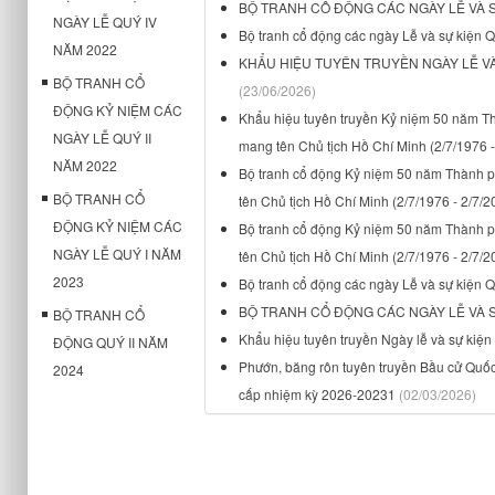
BỘ TRANH CỔ ĐỘNG CÁC NGÀY LỄ VÀ SỰ
NGÀY LỄ QUÝ IV
Bộ tranh cổ động các ngày Lễ và sự kiện Q
NĂM 2022
KHẨU HIỆU TUYÊN TRUYỀN NGÀY LỄ VÀ 
BỘ TRANH CỔ
(23/06/2026)
ĐỘNG KỶ NIỆM CÁC
Khẩu hiệu tuyên truyền Kỷ niệm 50 năm Th
NGÀY LỄ QUÝ II
mang tên Chủ tịch Hồ Chí Minh (2/7/1976 -
NĂM 2022
Bộ tranh cổ động Kỷ niệm 50 năm Thành ph
BỘ TRANH CỔ
tên Chủ tịch Hồ Chí Minh (2/7/1976 - 2/7/2
ĐỘNG KỶ NIỆM CÁC
Bộ tranh cổ động Kỷ niệm 50 năm Thành ph
NGÀY LỄ QUÝ I NĂM
tên Chủ tịch Hồ Chí Minh (2/7/1976 - 2/7/2
2023
Bộ tranh cổ động các ngày Lễ và sự kiện 
BỘ TRANH CỔ ĐỘNG CÁC NGÀY LỄ VÀ SỰ
BỘ TRANH CỔ
Khẩu hiệu tuyên truyền Ngày lễ và sự kiện
ĐỘNG QUÝ II NĂM
Phướn, băng rôn tuyên truyền Bầu cử Quốc
2024
cấp nhiệm kỳ 2026-20231
(02/03/2026)