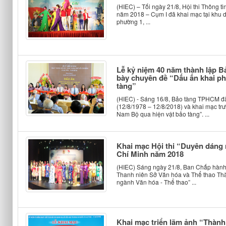
(HIEC) – Tối ngày 21/8, Hội thi Thông t
năm 2018 – Cụm I đã khai mạc tại khu
phường 1, ...
Lễ kỷ niệm 40 năm thành lập 
bày chuyên đề “Dấu ấn khai ph
tàng”
(HIEC) - Sáng 16/8, Bảo tàng TPHCM đã
(12/8/1978 – 12/8/2018) và khai mạc tr
Nam Bộ qua hiện vật bảo tàng”. ...
Khai mạc Hội thi “Duyên dáng
Chí Minh năm 2018
(HIEC) Sáng ngày 21/8, Ban Chấp hàn
Thanh niên Sở Văn hóa và Thể thao Thà
ngành Văn hóa - Thể thao” ...
Khai mạc triển lãm ảnh “Thành