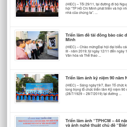
(HIEC) – Tối 29/11, tại đường đi bộ N
hội “TP Hồ Chí Minh phát triển và hội 
nhà của chúng ta”. ...
Triển lãm đề tài đồng bào các 
Minh
(HIEC) – Chào mừngĐại hội đại biểu cá
III - năm 2019; từ ngày 12/11 đến ngày
Văn hóa và Thể thao ...
Triển lãm ảnh kỷ niệm 90 năm 
(HIEC) – Sáng ngày19/7, Ban Tổ chức k
long trọng tổ chức triển lãm Kỷ niệm 
(28/7/1929 – 28/7/2019) tại đường ...
Triển lãm ảnh “TPHCM – 44 năm
và ảnh nghệ thuật chủ đề “Biể