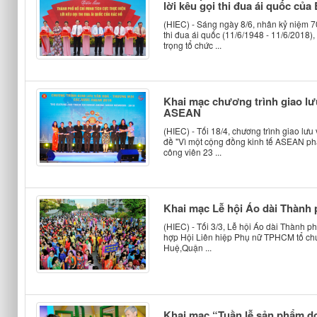
lời kêu gọi thi đua ái quốc của
(HIEC) - Sáng ngày 8/6, nhân kỷ niệm 7
thi đua ái quốc (11/6/1948 - 11/6/2018
trọng tổ chức ...
Khai mạc chương trình giao l
ASEAN
(HIEC) - Tối 18/4, chương trình giao l
đề "Vì một cộng đồng kinh tế ASEAN phát
công viên 23 ...
Khai mạc Lễ hội Áo dài Thành
(HIEC) - Tối 3/3, Lễ hội Áo dài Thành 
hợp Hội Liên hiệp Phụ nữ TPHCM tổ chứ
Huệ,Quận ...
Khai mạc “Tuần lễ sản phẩm d