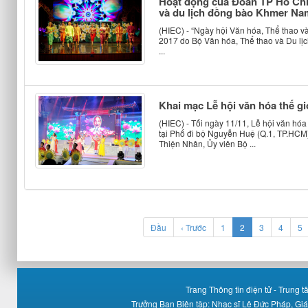
Hoạt động của Đoàn TP Hồ Chí 
và du lịch đồng bào Khmer Na
(HIEC) - “Ngày hội Văn hóa, Thể thao v
2017 do Bộ Văn hóa, Thể thao và Du lịc
...
Khai mạc Lễ hội văn hóa thế g
(HIEC) - Tối ngày 11/11, Lễ hội văn hó
tại Phố đi bộ Nguyễn Huệ (Q.1, TP.HCM
Thiện Nhân, Ủy viên Bộ ...
(current)
Đầu
‹ Trước
1
2
3
4
5
Trang Thông tin điện tử - Trung
Trưởng Ban Biên tập: Nhạc sĩ Lê Đức Pháp, Gi