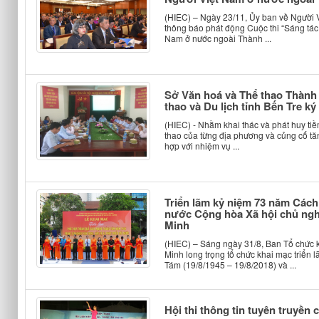
(HIEC) – Ngày 23/11, Ủy ban về Người
thông báo phát động Cuộc thi “Sáng tác 
Nam ở nước ngoài Thành ...
Sở Văn hoá và Thể thao Thành
thao và Du lịch tỉnh Bến Tre ký
(HIEC) - Nhằm khai thác và phát huy tiề
thao của từng địa phương và củng cố tăn
hợp với nhiệm vụ ...
Triển lãm kỷ niệm 73 năm Các
nước Cộng hòa Xã hội chủ ngh
Minh
(HIEC) – Sáng ngày 31/8, Ban Tổ chức 
Minh long trọng tổ chức khai mạc triể
Tám (19/8/1945 – 19/8/2018) và ...
Hội thi thông tin tuyên truyền