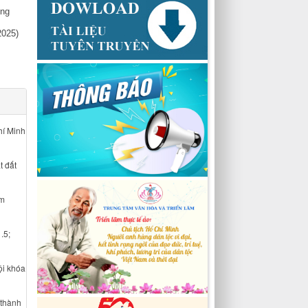
ống
2025)
hí Minh
t đất
am
.5;
ội khóa
 thành