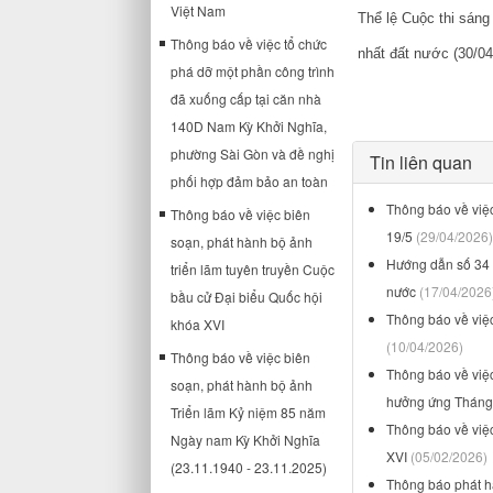
Việt Nam
Thể lệ Cuộc thi sán
Thông báo về việc tổ chức
nhất đất nước (30/04
phá dỡ một phần công trình
đã xuống cấp tại căn nhà
140D Nam Kỳ Khởi Nghĩa,
phường Sài Gòn và đề nghị
Tin liên quan
phối hợp đảm bảo an toàn
Thông báo về việc
Thông báo về việc biên
19/5
(29/04/2026)
soạn, phát hành bộ ảnh
Hướng dẫn số 34 
triển lãm tuyên truyền Cuộc
nước
(17/04/2026
bầu cử Đại biểu Quốc hội
Thông báo về việ
khóa XVI
(10/04/2026)
Thông báo về việc biên
Thông báo về việ
soạn, phát hành bộ ảnh
hưởng ứng Tháng
Triển lãm Kỷ niệm 85 năm
Thông báo về việc
Ngày nam Kỳ Khởi Nghĩa
XVI
(05/02/2026)
(23.11.1940 - 23.11.2025)
Thông báo phát h