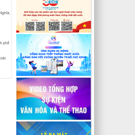
Nghĩa,
nh phố
 các