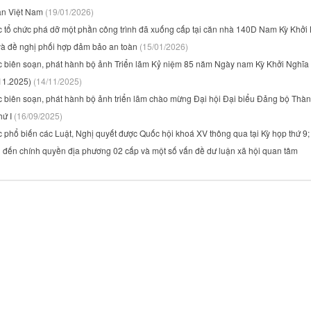
ản Việt Nam
(19/01/2026)
c tổ chức phá dỡ một phần công trình đã xuống cấp tại căn nhà 140D Nam Kỳ Khởi 
à đề nghị phối hợp đảm bảo an toàn
(15/01/2026)
c biên soạn, phát hành bộ ảnh Triển lãm Kỷ niệm 85 năm Ngày nam Kỳ Khởi Nghĩa
11.2025)
(14/11/2025)
c biên soạn, phát hành bộ ảnh triển lãm chào mừng Đại hội Đại biểu Đảng bộ Thà
hứ I
(16/09/2025)
 phổ biến các Luật, Nghị quyết được Quốc hội khoá XV thông qua tại Kỳ họp thứ 9;
n đến chính quyền địa phương 02 cấp và một số vấn đề dư luận xã hội quan tâm