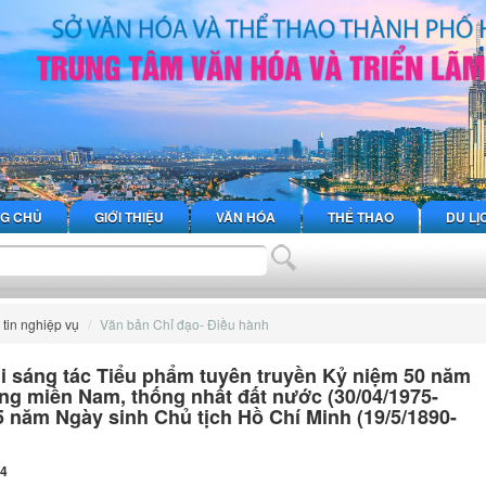
G CHỦ
GIỚI THIỆU
VĂN HÓA
THỂ THAO
DU LỊ
tin nghiệp vụ
Văn bản Chỉ đạo- Điều hành
hi sáng tác Tiểu phẩm tuyên truyền Kỷ niệm 50 năm
ng miền Nam, thống nhất đất nước (30/04/1975-
5 năm Ngày sinh Chủ tịch Hồ Chí Minh (19/5/1890-
24