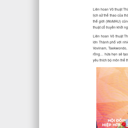
Liên hoan Võ thuật Thà
lịch sử thể thao của t
thế giới (WoMAU) cũn
thuật cổ truyền khởi 
Liên hoan Võ thuật T
lớn Thành phố với nhi
Vovinam, Taekwondo, K
rồng… hứa hẹn sẽ tạo 
yêu thích bộ môn thể t