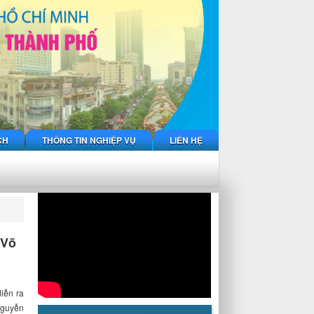
CH
THÔNG TIN NGHIỆP VỤ
LIÊN HỆ
 Võ
iễn ra
Nguyễn