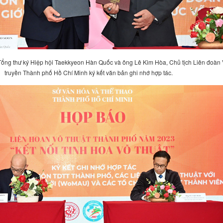
ổng thư ký Hiệp hội Taekkyeon Hàn Quốc và ông Lê Kim Hòa, Chủ tịch Liên đoàn
truyền Thành phố Hồ Chí Minh ký kết văn bản ghi nhớ hợp tác.