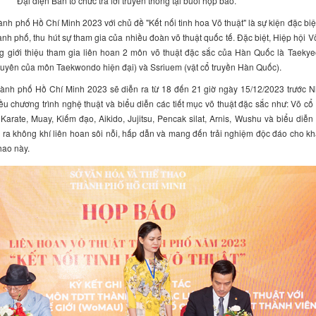
Đại diện Ban tổ chức trả lời truyền thông tại buổi họp báo.
nh phố Hồ Chí Minh 2023 với chủ đề "Kết nối tinh hoa Võ thuật" là sự kiện đặc biệ
hành phố, thu hút sự tham gia của nhiều đoàn võ thuật quốc tế. Đặc biệt, Hiệp hội V
g giới thiệu tham gia liên hoan 2 môn võ thuật đặc sắc của Hàn Quốc là Taekye
nguyên của môn Taekwondo hiện đại) và Ssriuem (vật cổ truyền Hàn Quốc).
hành phố Hồ Chí Minh 2023 sẽ diễn ra từ 18 đến 21 giờ ngày 15/12/2023 trước N
ều chương trình nghệ thuật và biểu diễn các tiết mục võ thuật đặc sắc như: Võ cổ
arate, Muay, Kiếm đạo, Aikido, Jujitsu, Pencak silat, Arnis, Wushu và biểu diễn 
ra không khí liên hoan sôi nỗi, hấp dẫn và mang đến trải nghiệm độc đáo cho kh
hao này.