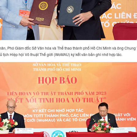
n, Phó Giám đốc Sở Văn hóa và Thể thao thành phố Hồ Chí Minh và ông Chung
ủ tịch Hiệp hội Võ thuật Thế giới (WoMAU) ký kết văn bản ghi nhớ hợp tác.