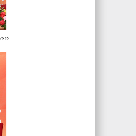
 Võ cổ