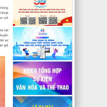
t trong
õ thuật
on (võ
hà hát
 truyền
lân sư
án giả