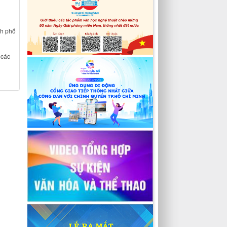
nh phố
 các