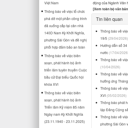
Việt Nam
động của Ngành Văn hó
[Xem toàn bộ văn bản
Thông báo về việc tổ chức
Tin liên quan
phá dỡ một phần công trình
đã xuống cấp tại căn nhà
Thông báo về việc
140D Nam Kỳ Khởi Nghĩa,
19/5
(29/04/2026)
phường Sài Gòn và đề nghị
Hướng dẫn số 34 
phối hợp đảm bảo an toàn
nước
(17/04/2026
Thông báo về việc biên
Thông báo về việ
soạn, phát hành bộ ảnh
(10/04/2026)
triển lãm tuyên truyền Cuộc
Thông báo về việ
bầu cử Đại biểu Quốc hội
hưởng ứng Tháng
khóa XVI
Thông báo về việc
Thông báo về việc biên
XVI
(05/02/2026)
soạn, phát hành bộ ảnh
Thông báo phát h
Triển lãm Kỷ niệm 85 năm
lập Đảng Cộng s
Ngày nam Kỳ Khởi Nghĩa
Thông báo về việ
(23.11.1940 - 23.11.2025)
phường Sài Gòn v