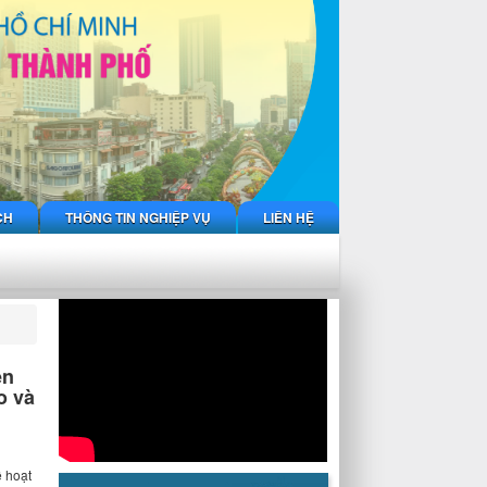
CH
THÔNG TIN NGHIỆP VỤ
LIÊN HỆ
ên
o và
ề hoạt