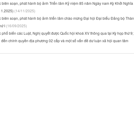
c biên soạn, phát hành bộ ảnh Triển lãm Kỷ niệm 85 năm Ngày nam Kỳ Khởi Nghĩa
11.2025)
(14/11/2025)
c biên soạn, phát hành bộ ảnh triển lãm chào mừng Đại hội Đại biểu Đảng bộ Thà
hứ I
(16/09/2025)
 phổ biến các Luật, Nghị quyết được Quốc hội khoá XV thông qua tại Kỳ họp thứ 9;
n đến chính quyền địa phương 02 cấp và một số vấn đề dư luận xã hội quan tâm