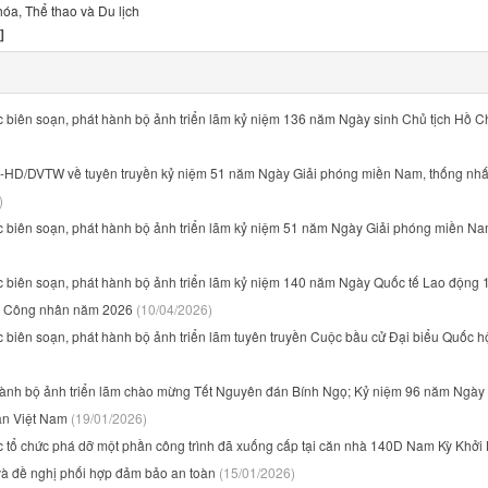
a, Thể thao và Du lịch
]
 biên soạn, phát hành bộ ảnh triển lãm kỷ niệm 136 năm Ngày sinh Chủ tịch Hồ C
-HD/DVTW về tuyên truyền kỷ niệm 51 năm Ngày Giải phóng miền Nam, thống nhấ
)
c biên soạn, phát hành bộ ảnh triển lãm kỷ niệm 51 năm Ngày Giải phóng miền N
c biên soạn, phát hành bộ ảnh triển lãm kỷ niệm 140 năm Ngày Quốc tế Lao động 1
 Công nhân năm 2026
(10/04/2026)
 biên soạn, phát hành bộ ảnh triển lãm tuyên truyền Cuộc bầu cử Đại biểu Quốc h
ành bộ ảnh triển lãm chào mừng Tết Nguyên đán Bính Ngọ; Kỷ niệm 96 năm Ngày
ản Việt Nam
(19/01/2026)
c tổ chức phá dỡ một phần công trình đã xuống cấp tại căn nhà 140D Nam Kỳ Khởi 
à đề nghị phối hợp đảm bảo an toàn
(15/01/2026)