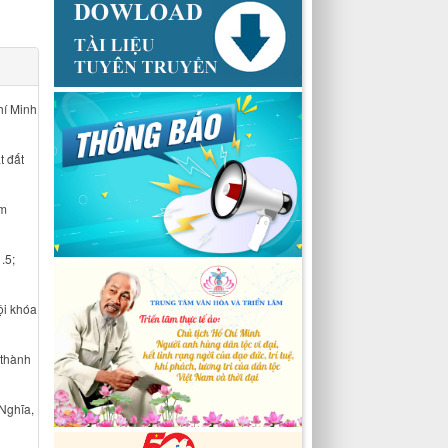
hí Minh
t đất
am
.5;
ội khóa
 thành
Nghĩa,