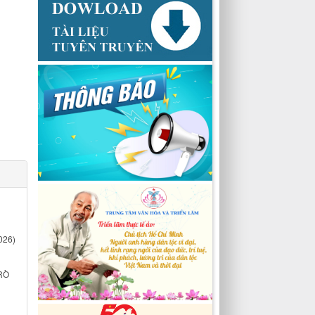
026)
RÒ