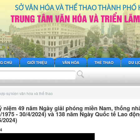
G CHỦ
GIỚI THIỆU
VĂN HÓA
THỂ THAO
DU LỊ
ợp sự kiện văn hóa và thể thao
 niệm 49 năm Ngày giải phóng miền Nam, thống nh
4/1975 - 30/4/2024) và 138 năm Ngày Quốc tế Lao độ
5/2024)
24