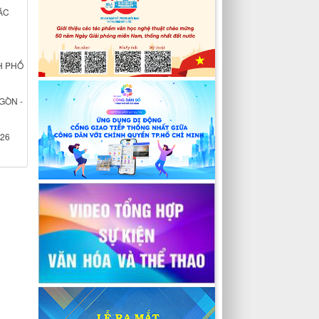
ÁC
H PHỐ
GÒN -
026