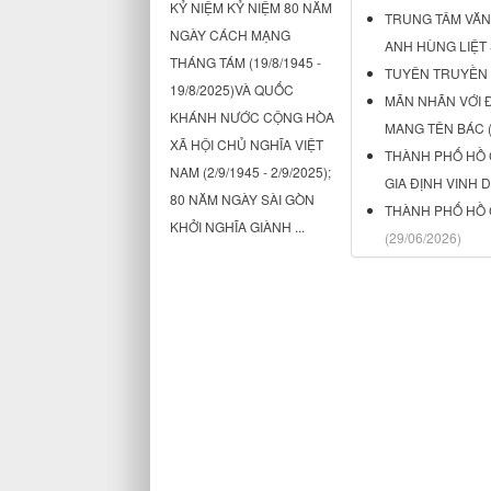
KỶ NIỆM KỶ NIỆM 80 NĂM
TRUNG TÂM VĂN
NGÀY CÁCH MẠNG
ANH HÙNG LIỆT S
THÁNG TÁM (19/8/1945 -
TUYÊN TRUYỀN H
19/8/2025)VÀ QUỐC
MÃN NHÃN VỚI 
KHÁNH NƯỚC CỘNG HÒA
MANG TÊN BÁC (0
XÃ HỘI CHỦ NGHĨA VIỆT
THÀNH PHỐ HỒ 
NAM (2/9/1945 - 2/9/2025);
GIA ĐỊNH VINH D
80 NĂM NGÀY SÀI GÒN
THÀNH PHỐ HỒ C
KHỞI NGHĨA GIÀNH ...
(29/06/2026)