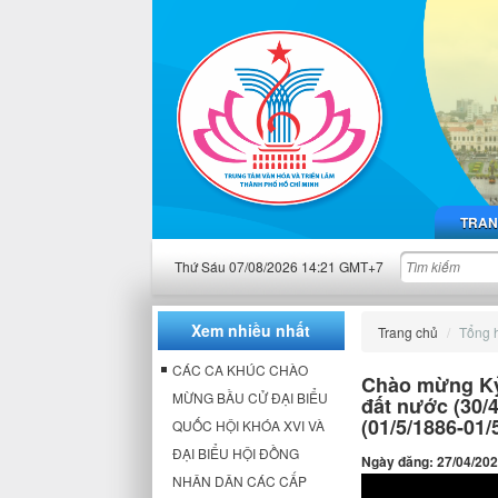
TRAN
Thứ Sáu 07/08/2026 14:21 GMT+7
Xem nhiều nhất
Trang chủ
Tổng h
CÁC CA KHÚC CHÀO
Chào mừng Kỷ
MỪNG BẦU CỬ ĐẠI BIỂU
đất nước (30/
(01/5/1886-01/
QUỐC HỘI KHÓA XVI VÀ
ĐẠI BIỂU HỘI ĐỒNG
Ngày đăng: 27/04/20
NHÂN DÂN CÁC CẤP