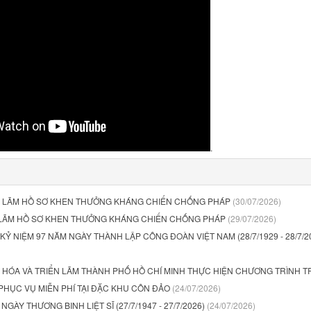
.
N LÃM HỒ SƠ KHEN THƯỞNG KHÁNG CHIẾN CHỐNG PHÁP
(30/07/2026)
 LÃM HỒ SƠ KHEN THƯỞNG KHÁNG CHIẾN CHỐNG PHÁP
(29/07/2026)
Ỷ NIỆM 97 NĂM NGÀY THÀNH LẬP CÔNG ĐOÀN VIỆT NAM (28/7/1929 - 28/7/2
 HÓA VÀ TRIỂN LÃM THÀNH PHỐ HỒ CHÍ MINH THỰC HIỆN CHƯƠNG TRÌNH T
PHỤC VỤ MIỄN PHÍ TẠI ĐẶC KHU CÔN ĐẢO
(24/07/2026)
NGÀY THƯƠNG BINH LIỆT SĨ (27/7/1947 - 27/7/2026)
(24/07/2026)