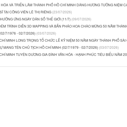
 HÓA VÀ TRIỂN LÃM THÀNH PHỐ HỒ CHÍ MINH DÂNG HƯƠNG TƯỞNG NIỆM C
Ĩ TẠI CÔNG VIÊN LÊ THỊ RIÊNG
(23/07/2026)
ƯỞNG ỨNG NGÀY DÂN SỐ THẾ GIỚI (11/7)
(09/07/2026)
ĐÊM TRÌNH DIỄN 3D MAPPING VÀ BẮN PHÁO HOA CHÀO MỪNG 50 NĂM THÀN
2/7/1976 - 02/7/2026)
(03/07/2026)
CHÍ MINH LONG TRỌNG TỔ CHỨC LỄ KỶ NIỆM 50 NĂM NGÀY THÀNH PHỐ SÀI 
Ự MANG TÊN CHỦ TỊCH HỒ CHÍ MINH (02/7/1979 - 02/7/2026)
(03/07/2026)
HÍ MINH TUYÊN DƯƠNG GIA ĐÌNH VĂN HÓA - HẠNH PHÚC TIÊU BIỂU NĂM 2