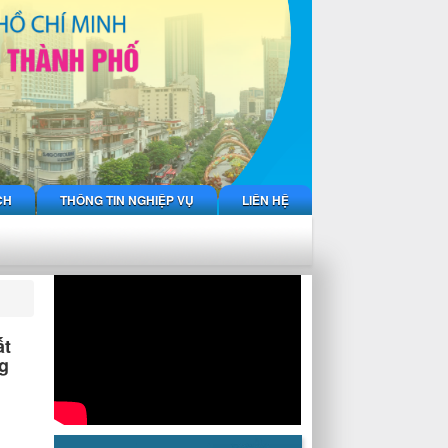
CH
THÔNG TIN NGHIỆP VỤ
LIÊN HỆ
ất
ng