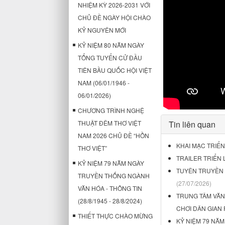
NHIỆM KỲ 2026-2031 VỚI
CHỦ ĐỀ NGÀY HỘI CHÀO
KỶ NGUYÊN MỚI
KỶ NIỆM 80 NĂM NGÀY
TỔNG TUYỂN CỬ ĐẦU
TIÊN BẦU QUỐC HỘI VIỆT
NAM (06/01/1946 -
06/01/2026)
CHƯƠNG TRÌNH NGHỆ
THUẬT ĐÊM THƠ VIỆT
Tin liên quan
NAM 2026 CHỦ ĐỀ “HỒN
KHAI MẠC TRIỂ
THƠ VIỆT”
TRAILER TRIỂN
KỶ NIỆM 79 NĂM NGÀY
TUYÊN TRUYỀN K
TRUYỀN THỐNG NGÀNH
(27/07/2026)
VĂN HÓA - THÔNG TIN
TRUNG TÂM VĂN
(28/8/1945 - 28/8/2024)
CHƠI DÂN GIAN 
THIẾT THỰC CHÀO MỪNG
KỶ NIỆM 79 NĂM 