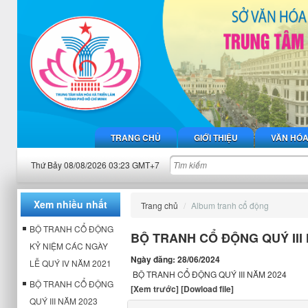
TRANG CHỦ
GIỚI THIỆU
VĂN HÓ
Thứ Bảy 08/08/2026 03:23 GMT+7
Xem nhiều nhất
Trang chủ
Album tranh cổ động
BỘ TRANH CỔ ĐỘNG
BỘ TRANH CỔ ĐỘNG QUÝ III
KỶ NIỆM CÁC NGÀY
Ngày đăng: 28/06/2024
LỄ QUÝ IV NĂM 2021
BỘ TRANH CỔ ĐỘNG QUÝ III NĂM 2024
BỘ TRANH CỔ ĐỘNG
[Xem trước]
[Dowload file]
QUÝ III NĂM 2023