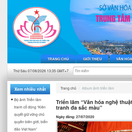
TRANG CHỦ
GIỚI THIỆU
VĂN HÓ
Thứ Sáu 07/08/2026 13:35 GMT+7
Trang chủ
Album ảnh triển lãm
Xem nhiều nhất
Bộ ảnh Triển lãm
Triển lãm “Văn hóa nghệ thuậ
tranh đa sắc màu”
tranh cổ động “Kiên
quyết giữ vững chủ
Ngày đăng: 27/07/2020
quyền biên giới, biển
đảo Việt Nam”