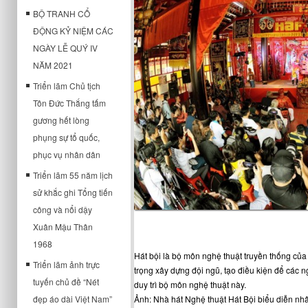
BỘ TRANH CỔ
ĐỘNG KỶ NIỆM CÁC
NGÀY LỄ QUÝ IV
NĂM 2021
Triển lãm Chủ tịch
Tôn Đức Thắng tấm
gương hết lòng
phụng sự tổ quốc,
phục vụ nhân dân
Triển lãm 55 năm lịch
sử khắc ghi Tổng tiến
công và nổi dậy
Xuân Mậu Thân
1968
Hát bội là bộ môn nghệ thuật truyền thống củ
Triển lãm ảnh trực
trọng xây dựng đội ngũ, tạo điều kiện để các 
tuyến chủ đề “Nét
duy trì bộ môn nghệ thuật này.
Ảnh: Nhà hát Nghệ thuật Hát Bội biểu diễn nh
đẹp áo dài Việt Nam”