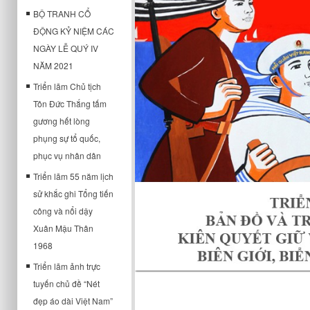
BỘ TRANH CỔ
ĐỘNG KỶ NIỆM CÁC
NGÀY LỄ QUÝ IV
NĂM 2021
Triển lãm Chủ tịch
Tôn Đức Thắng tấm
gương hết lòng
phụng sự tổ quốc,
phục vụ nhân dân
Triển lãm 55 năm lịch
sử khắc ghi Tổng tiến
công và nổi dậy
Xuân Mậu Thân
1968
Triển lãm ảnh trực
tuyến chủ đề “Nét
đẹp áo dài Việt Nam”