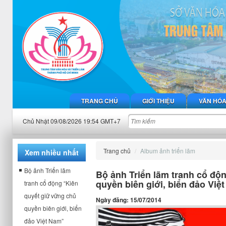
TRANG CHỦ
GIỚI THIỆU
VĂN HÓ
Chủ Nhật 09/08/2026 19:54 GMT+7
Trang chủ
Album ảnh triển lãm
Xem nhiều nhất
Bộ ảnh Triển lãm
Bộ ảnh Triển lãm tranh cổ độ
quyền biên giới, biển đảo Việ
tranh cổ động “Kiên
quyết giữ vững chủ
Ngày đăng: 15/07/2014
quyền biên giới, biển
đảo Việt Nam”