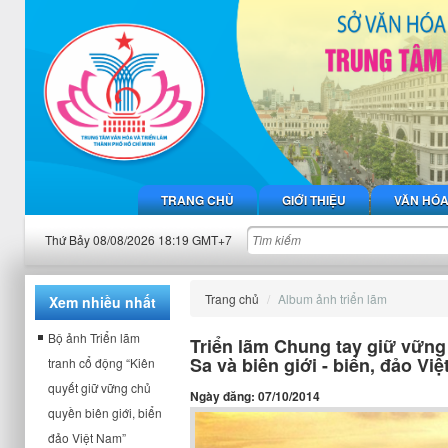
TRANG CHỦ
GIỚI THIỆU
VĂN HÓ
Thứ Bảy 08/08/2026 18:19 GMT+7
Trang chủ
Album ảnh triển lãm
Xem nhiều nhất
Bộ ảnh Triển lãm
Triển lãm Chung tay giữ vữn
Sa và biên giới - biển, đảo Vi
tranh cổ động “Kiên
quyết giữ vững chủ
Ngày đăng: 07/10/2014
quyền biên giới, biển
đảo Việt Nam”