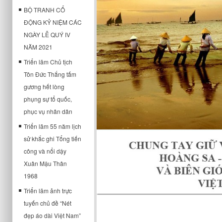
BỘ TRANH CỔ
ĐỘNG KỶ NIỆM CÁC
NGÀY LỄ QUÝ IV
NĂM 2021
Triển lãm Chủ tịch
Tôn Đức Thắng tấm
gương hết lòng
phụng sự tổ quốc,
phục vụ nhân dân
Triển lãm 55 năm lịch
sử khắc ghi Tổng tiến
công và nổi dậy
Xuân Mậu Thân
1968
Triển lãm ảnh trực
tuyến chủ đề “Nét
đẹp áo dài Việt Nam”